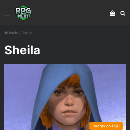
Menu
Veja s
Pr
Início
/
Sheila
Sheila
Regras do D&D