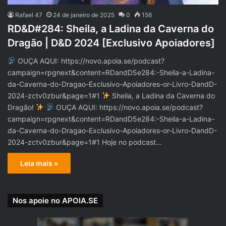
Rafael 47
24 de janeiro de 2025
0
156
RD&D#284: Sheila, a Ladina da Caverna do
Dragão | D&D 2024 [Exclusivo Apoiadores]
OUÇA AQUI: https://novo.apoia.se/podcast?
campaign=rpgnext&content=RDandD5e284:-Sheila-a-Ladina-
da-Caverna-do-Dragao-Exclusivo-Apoiadores-or-Livro-DandD-
2024-zctv0zbur&page=1#1
Sheila, a Ladina da Caverna do
Dragão!
OUÇA AQUI: https://novo.apoia.se/podcast?
campaign=rpgnext&content=RDandD5e284:-Sheila-a-Ladina-
da-Caverna-do-Dragao-Exclusivo-Apoiadores-or-Livro-DandD-
2024-zctv0zbur&page=1#1 Hoje no podcast…
Leia mais »
Nos apoie no APOIA.SE