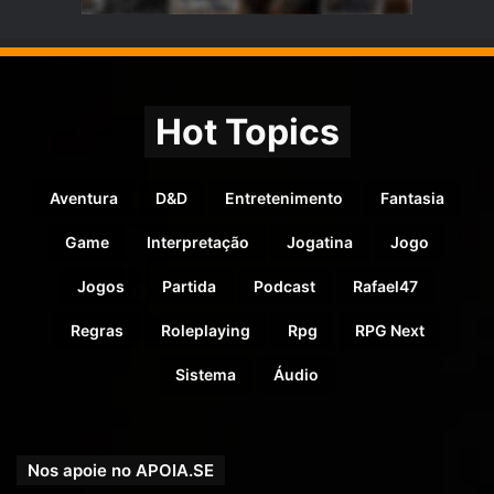
Hot Topics
Aventura
D&D
Entretenimento
Fantasia
Game
Interpretação
Jogatina
Jogo
Jogos
Partida
Podcast
Rafael47
Regras
Roleplaying
Rpg
RPG Next
Sistema
Áudio
Nos apoie no APOIA.SE