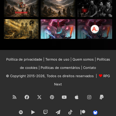
Política de privacidade
|
Termos de uso
|
Quem somos
|
Políticas
de cookies
|
Políticas de comentários
|
Contato
© Copyright 2015-2026, Todos os direitos reservados |
RPG
Next
RSS
Facebook
X
Pinterest
YouTube
Apple
Instagram
Paypa
Spotify
Google
Twitch
Telegram
TikTok
Patreon
Bluesk