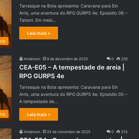
Tarrasque na Bota apresenta: Caravana para Ein
Arris, uma aventura do RPG GURPS 4e. Episódio 06 –
Tatsori. Em meio…
Leia mais »
ota
Anderson
8 de dezembro de 2025
0
226
CEA-E05 – A tempestade de areia |
RPG GURPS 4e
Tarrasque na Bota apresenta: Caravana para Ein
Arris, uma aventura do RPG GURPS 4e. Episódio 05 –
A tempestade de…
ota
Leia mais »
Anderson
24 de novembro de 2025
0
214