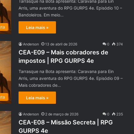
Tarrasque na Bota apresenta: Caravana para Ein
Arris, uma aventura do RPG GURPS 4e. Episódio 10 –
Bandoleiros. Em meio…
ota
Leia mais »
Anderson
13 de abril de 2026
0
374
CEA-E09 – Mais cobradores de
impostos | RPG GURPS 4e
Tarrasque na Bota apresenta: Caravana para Ein
Arris, uma aventura do RPG GURPS 4e. Episódio 09 –
Mais cobradores de…
ota
Leia mais »
Anderson
2 de março de 2026
0
235
CEA-E08 – Missão Secreta | RPG
GURPS 4e