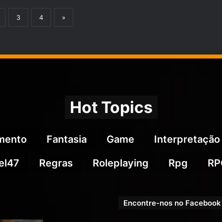
3
4
»
Hot Topics
imento
Fantasia
Game
Interpretação
el47
Regras
Roleplaying
Rpg
RP
Encontre-nos no Facebook