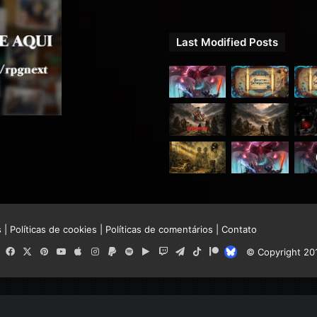
Last Modified Posts
s
|
Políticas de cookies
|
Políticas de comentários
|
Contato
RSS
Facebook
X
Pinterest
YouTube
Apple
Instagram
Paypal
Spotify
Google
Twitch
Telegram
TikTok
Patreon
Bluesky
© Copyright 20
Play