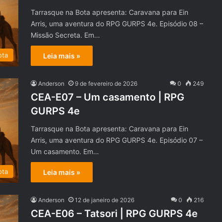
Tarrasque na Bota apresenta: Caravana para Ein
Arris, uma aventura do RPG GURPS 4e. Episódio 08 –
Missão Secreta. Em…
ota
Leia mais »
Anderson
9 de fevereiro de 2026
0
249
CEA-E07 – Um casamento | RPG
GURPS 4e
Tarrasque na Bota apresenta: Caravana para Ein
Arris, uma aventura do RPG GURPS 4e. Episódio 07 –
Um casamento. Em…
ota
Leia mais »
Anderson
12 de janeiro de 2026
0
216
CEA-E06 – Tatsori | RPG GURPS 4e