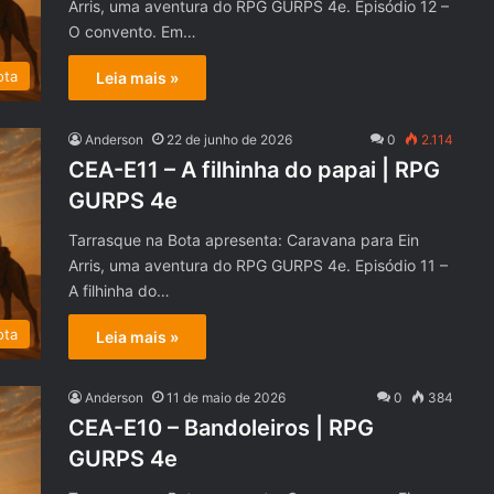
Arris, uma aventura do RPG GURPS 4e. Episódio 12 –
O convento. Em…
ota
Leia mais »
Anderson
22 de junho de 2026
0
2.114
CEA-E11 – A filhinha do papai | RPG
GURPS 4e
Tarrasque na Bota apresenta: Caravana para Ein
Arris, uma aventura do RPG GURPS 4e. Episódio 11 –
A filhinha do…
ota
Leia mais »
Anderson
11 de maio de 2026
0
384
CEA-E10 – Bandoleiros | RPG
GURPS 4e