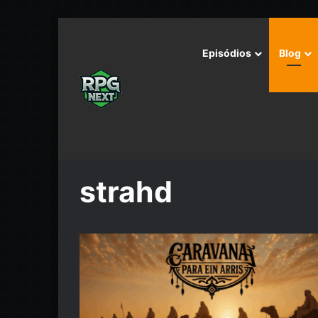
Episódios
Blog
Início
/
strahd
strahd