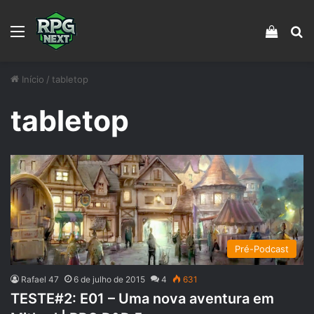
Menu
Veja s
Pr
Início
/
tabletop
tabletop
Pré-Podcast
Rafael 47
6 de julho de 2015
4
631
TESTE#2: E01 – Uma nova aventura em