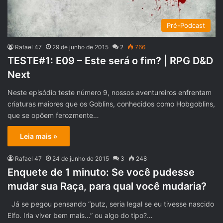
Pré-Podcast
Rafael 47
29 de junho de 2015
2
766
TESTE#1: E09 – Este será o fim? | RPG D&D
Next
Neste episódio teste número 9, nossos aventureiros enfrentam
criaturas maiores que os Goblins, conhecidos como Hobgoblins,
que se opõem ferozmente…
Leia mais »
Rafael 47
24 de junho de 2015
3
248
Enquete de 1 minuto: Se você pudesse
mudar sua Raça, para qual você mudaria?
Já se pegou pensando “putz, seria legal se eu tivesse nascido
Elfo. Iria viver bem mais…” ou algo do tipo?…