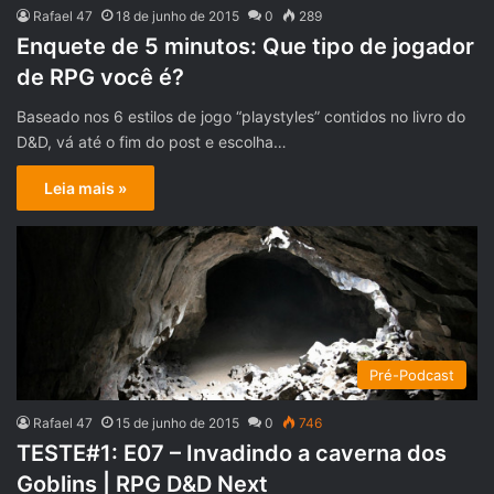
Rafael 47
18 de junho de 2015
0
289
Enquete de 5 minutos: Que tipo de jogador
Baseado nos 6 estilos de jogo “playstyles” contidos no livro do
D&D, vá até o fim do post e escolha…
Leia mais »
Pré-Podcast
Rafael 47
15 de junho de 2015
0
746
TESTE#1: E07 – Invadindo a caverna dos
Goblins | RPG D&D Next