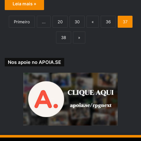
Leia mais »
Primeiro
...
20
30
«
36
37
38
»
Nos apoie no APOIA.SE