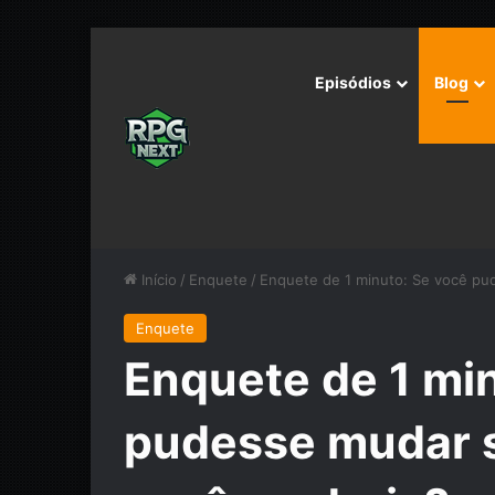
Episódios
Blog
Início
/
Enquete
/
Enquete de 1 minuto: Se você pu
Enquete
Enquete de 1 mi
pudesse mudar s