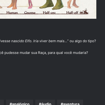
tivesse nascido Elfo. Iria viver bem mais…
” ou algo do tipo?
ocê pudesse mudar sua Raça, para qual você mudaria?
e
analógico
áudio
aventura