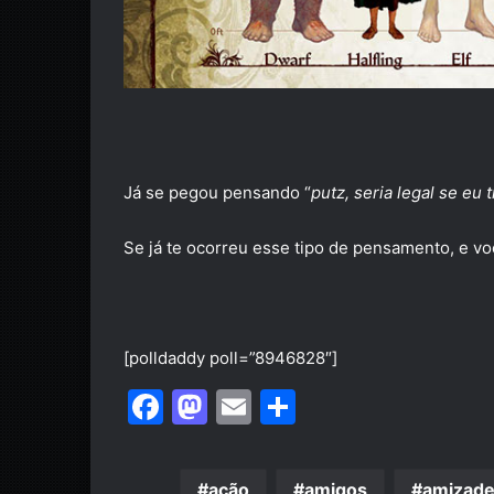
Já se pegou pensando “
putz, seria legal se eu 
Se já te ocorreu esse tipo de pensamento, e v
[polldaddy poll=”8946828″]
F
M
E
S
a
a
m
h
c
st
ai
ar
ação
amigos
amizad