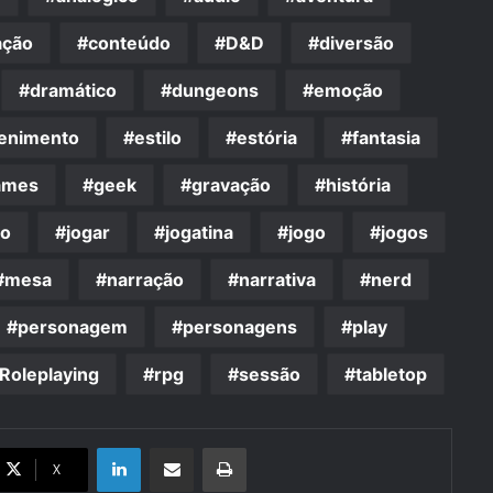
ação
conteúdo
D&D
diversão
dramático
dungeons
emoção
tenimento
estilo
estória
fantasia
ames
geek
gravação
história
do
jogar
jogatina
jogo
jogos
mesa
narração
narrativa
nerd
personagem
personagens
play
Roleplaying
rpg
sessão
tabletop
Linkedin
Compartilhar via e-mail
Imprimir
X