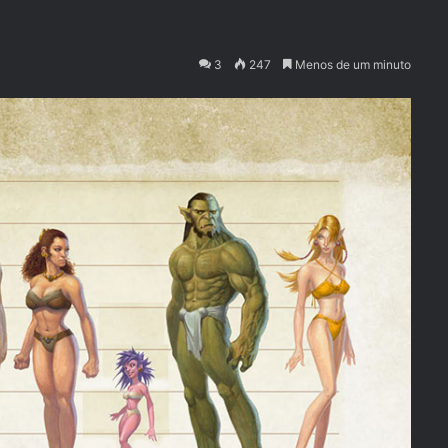
3
247
Menos de um minuto