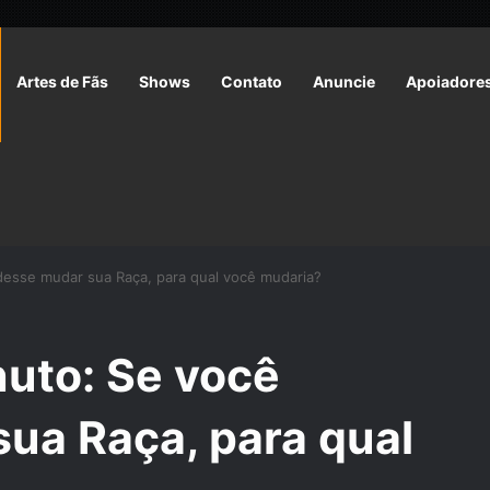
Artes de Fãs
Shows
Contato
Anuncie
Apoiadore
desse mudar sua Raça, para qual você mudaria?
nuto: Se você
ua Raça, para qual