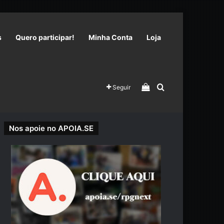
s
Quero participar!
Minha Conta
Loja
Veja seu carrinho 
Procurar por
Seguir
Nos apoie no APOIA.SE