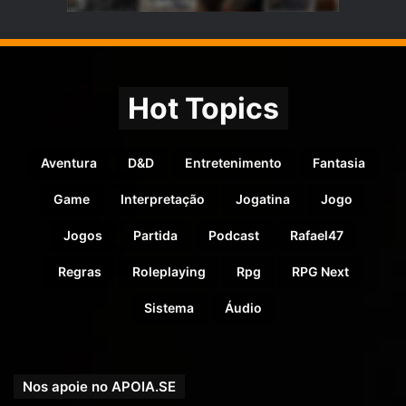
Hot Topics
Aventura
D&D
Entretenimento
Fantasia
Game
Interpretação
Jogatina
Jogo
Jogos
Partida
Podcast
Rafael47
Regras
Roleplaying
Rpg
RPG Next
Sistema
Áudio
Nos apoie no APOIA.SE