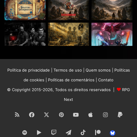
Política de privacidade
|
Termos de uso
|
Quem somos
|
Políticas
de cookies
|
Políticas de comentários
|
Contato
© Copyright 2015-2026, Todos os direitos reservados |
RPG
Next
RSS
Facebook
X
Pinterest
YouTube
Apple
Instagram
Paypa
Spotify
Google
Twitch
Telegram
TikTok
Patreon
Bluesk