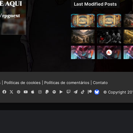
Last Modified Posts
s
|
Políticas de cookies
|
Políticas de comentários
|
Contato
RSS
Facebook
X
Pinterest
YouTube
Apple
Instagram
Paypal
Spotify
Google
Twitch
Telegram
TikTok
Patreon
Bluesky
© Copyright 20
Play