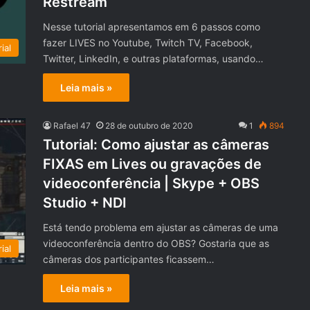
Restream
Nesse tutorial apresentamos em 6 passos como
fazer LIVES no Youtube, Twitch TV, Facebook,
ial
Twitter, LinkedIn, e outras plataformas, usando…
Leia mais »
Rafael 47
28 de outubro de 2020
1
894
Tutorial: Como ajustar as câmeras
FIXAS em Lives ou gravações de
videoconferência | Skype + OBS
Studio + NDI
Está tendo problema em ajustar as câmeras de uma
videoconferência dentro do OBS? Gostaria que as
ial
câmeras dos participantes ficassem…
Leia mais »