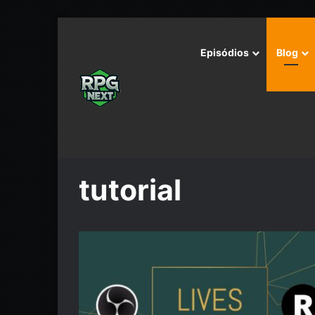
Episódios
Blog
Início
/
tutorial
tutorial