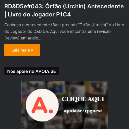
RD&D5e#043: Órfão (Urchin) Antecedente
| Livro do Jogador P1C4
Conheça o Antecedente (Background) “Órfão (Urchin)” do Livro
do Jogador do D&D 5e. Aqui você encontra uma revisão
(review) em audio…
Leia mais »
Nos apoie no APOIA.SE