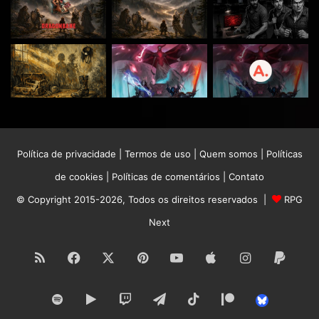
Política de privacidade
|
Termos de uso
|
Quem somos
|
Políticas
de cookies
|
Políticas de comentários
|
Contato
© Copyright 2015-2026, Todos os direitos reservados |
RPG
Next
RSS
Facebook
X
Pinterest
YouTube
Apple
Instagram
Paypa
Spotify
Google
Twitch
Telegram
TikTok
Patreon
Bluesk