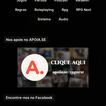
Jogos
Partida
Podcast
Rafael47
Regras
Roleplaying
Rpg
RPG Next
Sistema
Áudio
Nos apoie no APOIA.SE
Encontre-nos no Facebook