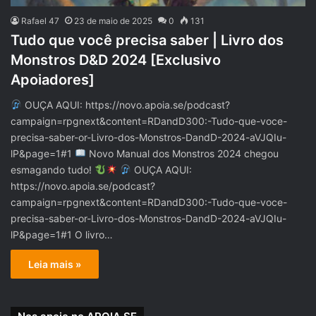
Rafael 47
23 de maio de 2025
0
131
Tudo que você precisa saber | Livro dos
Monstros D&D 2024 [Exclusivo
Apoiadores]
OUÇA AQUI: https://novo.apoia.se/podcast?
campaign=rpgnext&content=RDandD300:-Tudo-que-voce-
precisa-saber-or-Livro-dos-Monstros-DandD-2024-aVJQIu-
lP&page=1#1
Novo Manual dos Monstros 2024 chegou
esmagando tudo!
OUÇA AQUI:
https://novo.apoia.se/podcast?
campaign=rpgnext&content=RDandD300:-Tudo-que-voce-
precisa-saber-or-Livro-dos-Monstros-DandD-2024-aVJQIu-
lP&page=1#1 O livro…
Leia mais »