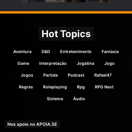
Hot Topics
Aventura
D&D
Entretenimento
Fantasia
Game
Interpretação
Jogatina
Jogo
Jogos
Partida
Podcast
Rafael47
Regras
Roleplaying
Rpg
RPG Next
Sistema
Áudio
Nos apoie no APOIA.SE