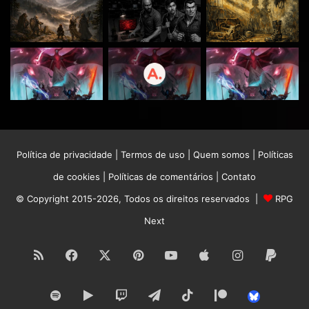
Política de privacidade
|
Termos de uso
|
Quem somos
|
Políticas
de cookies
|
Políticas de comentários
|
Contato
© Copyright 2015-2026, Todos os direitos reservados |
RPG
Next
RSS
Facebook
X
Pinterest
YouTube
Apple
Instagram
Paypa
Spotify
Google
Twitch
Telegram
TikTok
Patreon
Bluesk