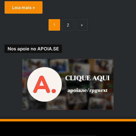
Leia mais »
1
2
»
Nos apoie no APOIA.SE