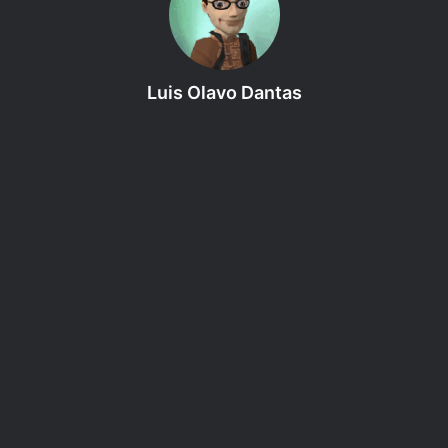
disponibilizada sob as licenças GNU Free Documentation License
e CC-BY-SA-3.0
Uma consequência é que muita gente
quer
começar a
Luis Olavo Dantas
narrar e jogar RPG mas encontra o obstáculo que é a falta
de experiência prévia. Mas a vontade existe, e por isso
encontramos tantos rostos novos nos eventos públicos e
gratuitos que tem sido promovidos pelo grupo RPG na
BPP, pelo JOGARTA e por certas lojas de RPG e
Boardgames aqui em Curitiba.
O que é muito bom. No final de 2016 e início de 2017
tivemos inclusive reuniões de formação de mestres
(narradores de RPG) no grupo de RPG da Biblioteca
Pública do Paraná. Aprende-se muito e com muito proveito
com as experiências dos outros, portanto vejo essa
iniciativa com muita simpatia.