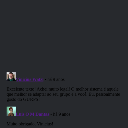
Dando os primeiros passos, ou:
a saga do narrador com zero XP
No espírito de contribuir com essas iniciativas, quero
apresentar aqui algumas sugestões bastante específicas
para quem quer dar os primeiros passos no caminho para
ser um narrador (e provavelmente também jogador) de
RPG.
Escolha um mundo de jogo que
todos os seus jogadores conheçam
bem e achem interessante.
Incluindo aqui pessoas, grupos e locais mais significativos.
Dependendo do tipo de aventura que se deseja ter, incluir
a situação política também pode ser útil.