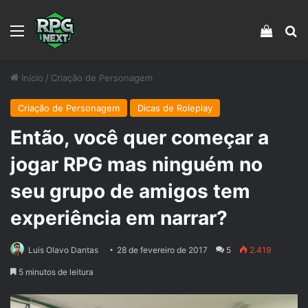
Menu
Veja s
Pr
Início
/
Criação de Personagem
Criação de Personagem
Dicas de Roleplay
Então, você quer começar a
jogar RPG mas ninguém no
seu grupo de amigos tem
experiência em narrar?
Luis Olavo Dantas
28 de fevereiro de 2017
5
2.419
5 minutos de leitura