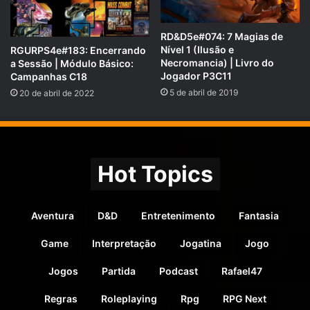
Lembre-se de que “só erra quem
faz”.
RD&D5e#074: 7 Magias de
Nível 1 (Ilusão e
RGURPS4e#183: Encerrando
Necromancia) | Livro do
a Sessão | Módulo Básico:
É natural ter alguma ansiedade quando se começa um
Jogador P3C11
Campanhas C18
projeto novo, ainda mais quando outras pessoas estão
5 de abril de 2019
20 de abril de 2022
envolvidas. Não se deixe deter por isso. Uma das
vantagens do RPG é que ele tende a divertir bastante
mesmo quando se cometem erros razoavelmente sérios.
Aprenda a jogar e narrar melhor, mas não deixe por isso de
Hot Topics
saborear os avanços e os tropeços ao longo do caminho.
E improvise, improvise muito e com gosto.
Aventura
D&D
Entretenimento
Fantasia
Experimente vários cenários e
Game
Interpretação
Jogatina
Jogo
estilos de jogo.
Jogos
Partida
Podcast
Rafael47
Existe uma variedade enorme de sistemas e cenários.
Regras
Roleplaying
Rpg
RPG Next
Alguns oferecem detalhes geográficos e de história do