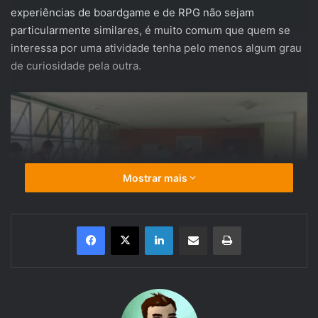
experiências de boardgame e de RPG não sejam
particularmente similares, é muito comum que quem se
interessa por uma atividade tenha pelo menos algum grau
de curiosidade pela outra.
Mostrar mais
Linkedin
Compartilhar via e-mail
Imprimir
Foto por L.A. Ramos. Disponibilizada na Wikimedia Commons em
https://commons.wikimedia.org/wiki/File:Mesas10ERPGV.JPG e