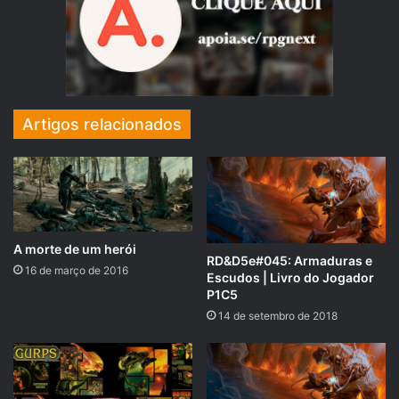
ainda desconhecidas.
Tenha uma ideia clara de quem é o
seu personagem (e de preferência,
também os dos demais jogadores).
Artigos relacionados
Isto é muito importante, principalmente nas primeiras
sessões de jogo. Saber com clareza que tipo de
personalidade seu personagem tem, o que ele procura
fazer e o que procura evitar o torna mais envolvente e faz
com que a narrativa flua com mais naturalidade e riqueza.
A morte de um herói
Mesmo que a mecânica do sistema de jogo seja deficiente
RD&D5e#045: Armaduras e
16 de março de 2016
Escudos | Livro do Jogador
ou não saiba representar bem seu conceito de
P1C5
personagem, ainda assim vale a pena ter essa concepção
14 de setembro de 2018
clara e confortável em sua mente. No RPG, a fidelidade
deve ser à história e à diversão, não ao sistema. O sistema
é só uma ferramenta.