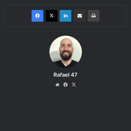
Linkedin
Compartilhar via e-mail
Imprimir
Conheça o Antecedente (Background) “Sábio (Sage)” do
Livro do
Jogador do D&D 5e
.
Aqui você encontra uma revisão (review) em audio
sonorizado de uma parte das regras do livro. Coloque seu
fone de ouvido e curta!
Rafael 47
Website
Facebook
X
Bem vindo ao
40º episódio
da categoria
Regras do DnD
5e,
um podcast produzido pelo RPG Next que discute as
regras dos livros da 5ª edição do Dungeons and Dragons.
Proposta:
Apresentar o Antecedente (Background) “Sábio