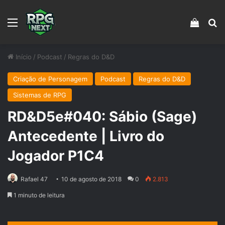
Menu
Veja s
Pr
Início
/
Podcast
/
Regras do D&D
Criação de Personagem
Podcast
Regras do D&D
Sistemas de RPG
RD&D5e#040: Sábio (Sage)
Antecedente | Livro do
Jogador P1C4
Rafael 47
10 de agosto de 2018
0
2.813
1 minuto de leitura