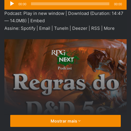
Tocador
00:00
00:00
de
Podcast:
Play in new window
|
Download
(Duration: 14:47
áudio
— 14.0MB) |
Embed
Assine:
Spotify
|
Email
|
TuneIn
|
Deezer
|
RSS
|
More
Mostrar mais