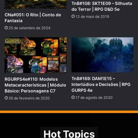
TnB#108: SKT1E09 – Silhueta
do Terror | RPG D&D 5e
CNa#051: O Rito | Conto de
13 de maio de 2019
Fantasia
PADRINHOS E MADRINHAS QUE APOIARAM O RPG NEXT – JULHO
DE 2018:
25 de setembro de 2024
https://rpgnext.com.br/
doadores
/
COMPARTILHE!
Se você gostou desse Podcast de RPG, então não se
TnB#169: DAM1E15 –
RGURPS4e#110: Modelos
esqueça de compartilhar!
Interlúdios e Decisões | RPG
Metacaracterísticas | Módulo
GURPS 4e
Básico: Personagens C7
Nosso site é
https://rpgnext.com.br
,
17 de agosto de 2020
26 de fevereiro de 2020
Nossa Campanha do
PADRIM:
https://www.padrim.com.br/rpgnext
Facebook
RpgNextPage
,
Hot Topics