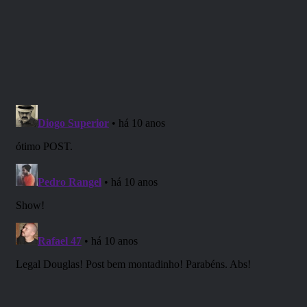
dá mais poder para os jogadores em comparação ao
“interpretativo”, pois a rolagem dos dados influenciam
e nem tudo é decisão do narrador, e dá mais poder ao
mestre em comparação ao “mecânico”, pois a história
narrada também tem grande importância (e as vezes
pode-se bular as regras hehe)
Independente de qual das formas se usa em sua mesa de
jogo, o mais importante é jogar da forma que for mais
divertido para você, a regra de ouro
Então que influência tem a imersão com as supostas
formas diferentes de se jogar RPG?
Dependendo da forma como você joga, a imersão pode
não ser o que você está procurando para melhorar sua
partida. Por tanto se você joga mais mecânico,
provavelmente para melhorar seu jogo é necessário outra