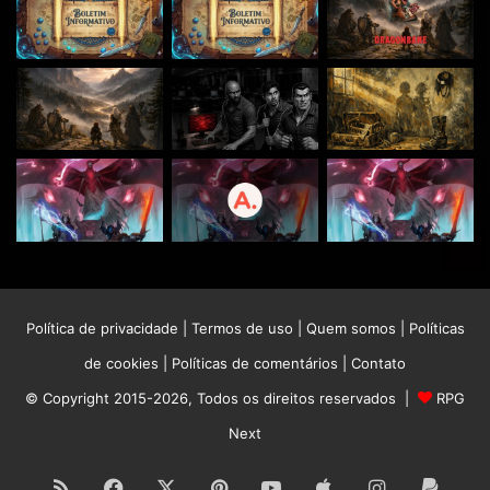
É importante trabalhar estes detalhes e estar
relembrando-os durante o jogo para que sempre haja o
clima que vocês buscam. Isto melhorará a imersão “no
todo” do jogo. Será mais fácil entender tudo o que
acontece à sua volta, o que os NPCs geralmente pensam
ou até mesmo as ambições das pessoas em geral neste
mundo.
Política de privacidade
|
Termos de uso
|
Quem somos
|
Políticas
de cookies
|
Políticas de comentários
|
Contato
© Copyright 2015-2026, Todos os direitos reservados |
RPG
Next
RSS
Facebook
X
Pinterest
YouTube
Apple
Instagram
Paypa