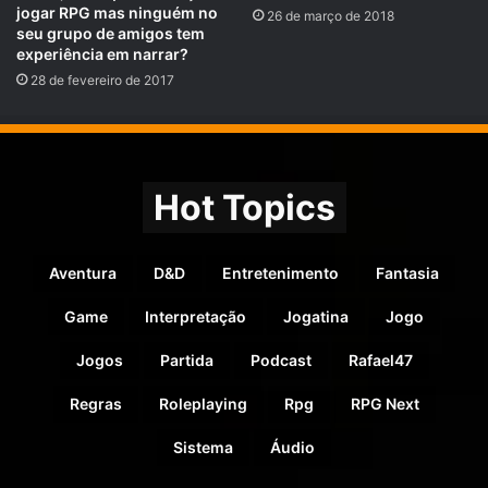
jogar RPG mas ninguém no
26 de março de 2018
todos os sentimentos que ele está sentindo. O luto pelo
seu grupo de amigos tem
seu amigo, o medo da criatura que ele se tornará, e a
experiência em narrar?
angustia de ter que decidir matar seu amigo contaminado
28 de fevereiro de 2017
caso queira sobreviver. Será que ele quer continuar vivo
mesmo assim? Como será que é perder o melhor amigo?
Agora imagine todo o clima do cenário do jogo. A derrota
da humanidade, a sensação de impotência, solidão…
Hot Topics
Todos esses sentimentos melhoram sua qualidade de
interpretação do jogo, e consequentemente será cada vez
Aventura
D&D
Entretenimento
Fantasia
mais divertido para os participantes.
Game
Interpretação
Jogatina
Jogo
Jogos
Partida
Podcast
Rafael47
Regras
Roleplaying
Rpg
RPG Next
Sistema
Áudio