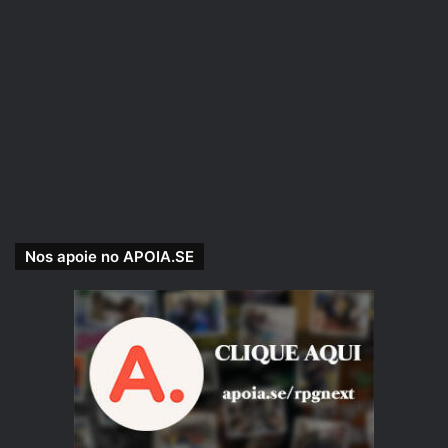
coisa além da imersão, como por exemplo balancear mais
a progressão das diferentes classes dos personagens.
Mas, caso jogo seja no estilo misto ou interpretativo essas
dicas serão pra vocês.
Nos apoie no APOIA.SE
O básico sobre a imersão:
A imersão é algo extremamente importante em um jogo
mais interpretativo. Quanto mais imerso você estiver em
seu personagem, mais você conseguirá ter empatia com