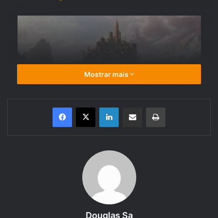
Mostrar mais
Linkedin
Compartilhar via e-mail
Imprimir
RPG Mecânico:
Não leve a palavra “Mecânico” de
forma pejorativa. Essa forma de se jogar baseia-se
em se colocar no primeiro lugar as regras do jogo,
dando grande importância geralmente à progressão
Douglas Sa