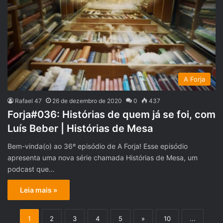
A Forja
Rafael 47
26 de dezembro de 2020
0
437
Forja#036: Histórias de quem já se foi, com
Luís Beber | Histórias de Mesa
Bem-vinda(o) ao 36º episódio de A Forja! Esse episódio
apresenta uma nova série chamada Histórias de Mesa, um
podcast que…
Leia mais »
1
2
3
4
5
»
10
...