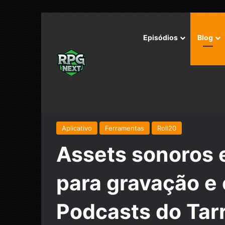
Episódios
Blog
Início
/
Aplicativo
/
Assets sonoros e Programas usa
Aplicativo
Ferramentas
Roll20
Assets sonoros 
para gravação e
Podcasts do Tar