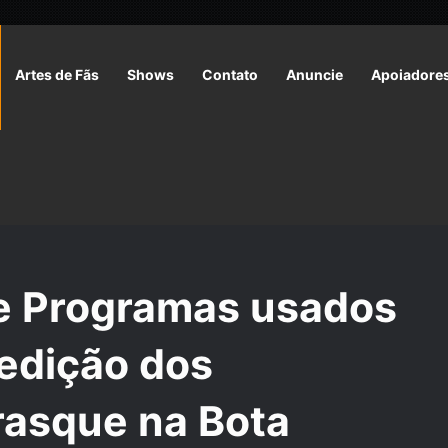
Artes de Fãs
Shows
Contato
Anuncie
Apoiadore
dos para gravação e edição dos Podcasts do Tarrasque na Bota
e Programas usados
 edição dos
rasque na Bota