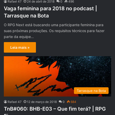
Rafael 47
24 de abril de 2018
0
496
Vaga feminina para 2018 no podcast |
Tarrasque na Bota
O RPG Next está buscando uma participante feminina para
suas próximas produções. Os requisitos técnicos para fazer
parte da equipe…
Leia mais »
Tarrasque na Bota
Rafael 47
12 de março de 2018
0
684
TnB#060: BHB-E03 – Que fim terá? | RPG