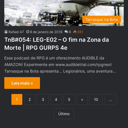
Tarrasque na Bota
Rafael 47
8 de janeiro de 2018
6
551
TnB#054: LEG-E02 – O fim na Zona da
Morte | RPG GURPS 4e
Esse podcast de RPG é um oferecimento AUDIBLE da
AMAZON! Experimente em www.audibletrial.com/rpgnext
Tarrasque na Bota apresenta… Legionários, uma aventura…
Leia mais »
1
2
3
4
5
»
10
...
Último