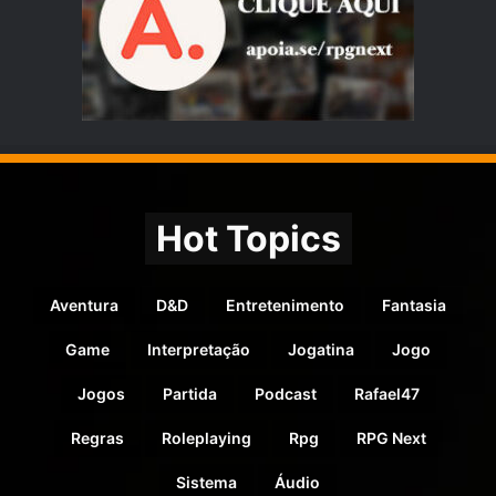
k
Hot Topics
Aventura
D&D
Entretenimento
Fantasia
Game
Interpretação
Jogatina
Jogo
Jogos
Partida
Podcast
Rafael47
Regras
Roleplaying
Rpg
RPG Next
Sistema
Áudio