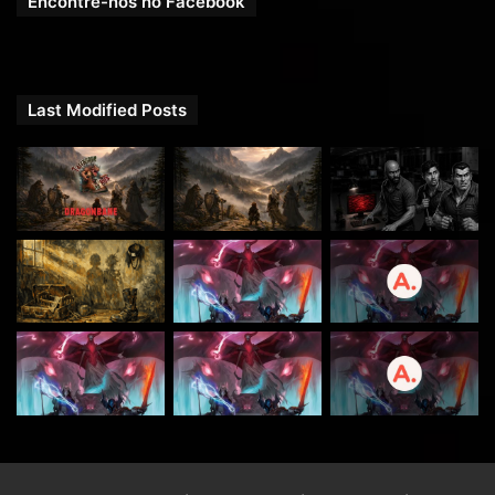
Encontre-nos no Facebook
COMPARTILHE!
Se você gostou desse Podcast de RPG, então não se
esqueça de compartilhar!
Last Modified Posts
Facebook
RpgNextPage
,
Grupo do Facebook
RPGNext Group
,
Twitter
@RPG_Next
,
Google Plus
,
Canal do
YouTube
,
Vote no
iTunes do Tarrasque na Bota
e no
iTunes do
RPG Next Podcast
com
5 estrelas
para também ajudar
na divulgação!
Contato
Facebook
/
Twitter
/
Google+
/
YouTube