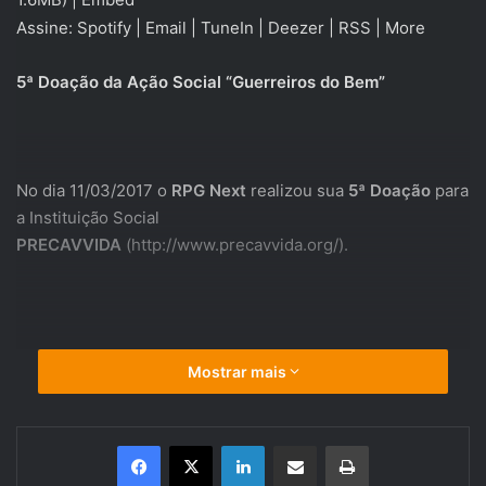
Assine:
Spotify
|
Email
|
TuneIn
|
Deezer
|
RSS
|
More
5ª Doação da Ação Social “Guerreiros do Bem”
No dia 11/03/2017 o
RPG Next
realizou sua
5ª Doação
para
a Instituição Social
PRECAVVIDA
(
http://www.precavvida.org/
).
Mostrar mais
Linkedin
Compartilhar via e-mail
Imprimir