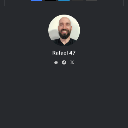
Rafael 47
Website
Facebook
X
5º Guerreiros do Bem realizado! De volta à PRECAVVIDA. Valeu
padrinhos e madrinhas do RPG Next!