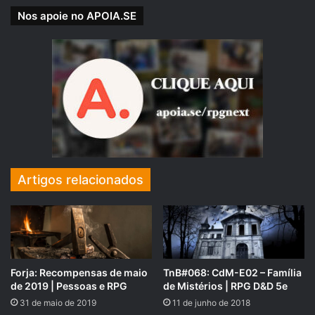
ver no recibo abaixo fornecido pela empresa que vendeu
Nos apoie no APOIA.SE
os produtos químicos.
Artigos relacionados
Forja: Recompensas de maio
TnB#068: CdM-E02 – Família
de 2019 | Pessoas e RPG
de Mistérios | RPG D&D 5e
31 de maio de 2019
11 de junho de 2018