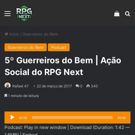
Menu
Veja s
Pr
Início
/
Guerreiros do Bem
Guerreiros do Bem
Podcast
5º Guerreiros do Bem | Ação
Social do RPG Next
Rafael 47
22 de março de 2017
0
340
1 minuto de leitura
Tocador
00:00
00:00
de
Podcast:
Play in new window
|
Download
(Duration: 1:42 —
áudio
1.6MB) |
Embed