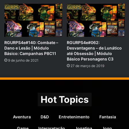
Por fim, um agradecimento à
Bellezura
, empresa que além
de ter fornecido os produtos da doação, também foi
RGURPS4e#140: Combate –
RGURPS4e#062:
generosa ao doar parte de seus produtos para suportar a
Dano e Lesão | Módulo
Desvantagens – de Lunático
causa “Guerreiros do Bem”.
Básico: Campanhas P8C11
até Obsessão | Módulo
Básico Personagens C3
9 de junho de 2021
27 de março de 2019
Hot Topics
Aventura
D&D
Entretenimento
Fantasia
Game
Interpretação
Jogatina
Jogo