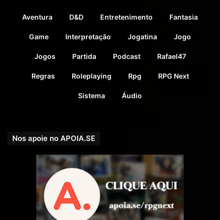
Aventura
D&D
Entretenimento
Fantasia
Game
Interpretação
Jogatina
Jogo
Jogos
Partida
Podcast
Rafael47
Doadores
Regras
Roleplaying
Rpg
RPG Next
Sistema
Áudio
COMPARTILHE!
Nos apoie no APOIA.SE
Se você gostou desse Podcast de RPG, então não se
esqueça de compartilhar!
Nosso site é
rpgnext.com.br
,
Nossa Campanha do