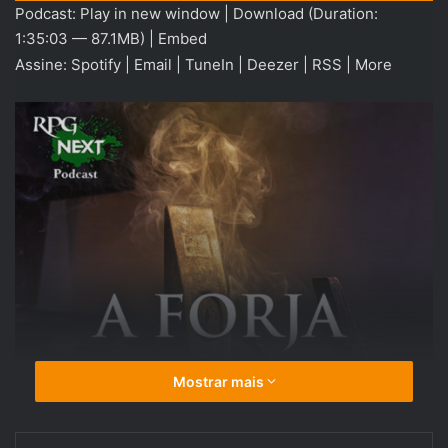
Podcast:
Play in new window
|
Download
(Duration:
áudio
1:35:03 — 87.1MB) |
Embed
Assine:
Spotify
|
Email
|
TuneIn
|
Deezer
|
RSS
|
More
Mostrar mais