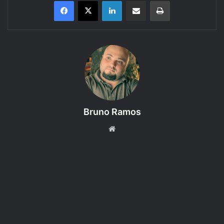
Linkedin
Compartilhar via e-mail
Imprimir
RPG Next
apresenta…
A Forja
, um podcast de bate papo
sobre RPG.
Episódio #15 – Entrevista com Mestre Pedrok
A Forja desta semana, trouxe como assunto o tema
Skyfall
RPG
,
e em uma conversa descontraída e bem humorada,
Bruno Ramos
Chamamos
Mestre Pedroka
do
Vertente Geek
e
Website
Formação Fireball
para falar sobre o assunto. Então chega
ai, pega seus fones de ouvido e vem curtir o 15° episodio.
Participantes:
Bruno Ramos (Pança), Lucy e Mestre
Pedrok.
Uma produção
RPG Next
.