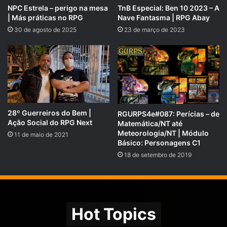
NPC Estrela – perigo na mesa
TnB Especial: Ben 10 2023 – A
| Más práticas no RPG
Nave Fantasma | RPG Abay
30 de agosto de 2025
23 de março de 2023
Se você preferir nos apoiar pelo PICPAY, acesse e
veja nossas recompensas:
picpay.me/rpgnext
28º Guerreiros do Bem |
RGURPS4e#087: Perícias – de
Ação Social do RPG Next
Matemática/NT até
Meteorologia/NT | Módulo
11 de maio de 2021
Básico: Personagens C1
18 de setembro de 2019
Hot Topics