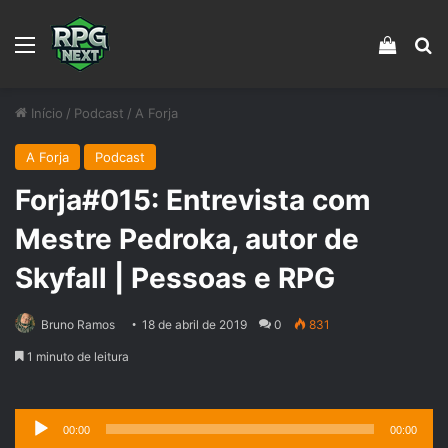
Menu
Veja s
Pr
Início
/
Podcast
/
A Forja
A Forja
Podcast
Forja#015: Entrevista com
Mestre Pedroka, autor de
Skyfall | Pessoas e RPG
Bruno Ramos
18 de abril de 2019
0
831
1 minuto de leitura
Tocador
00:00
00:00
de