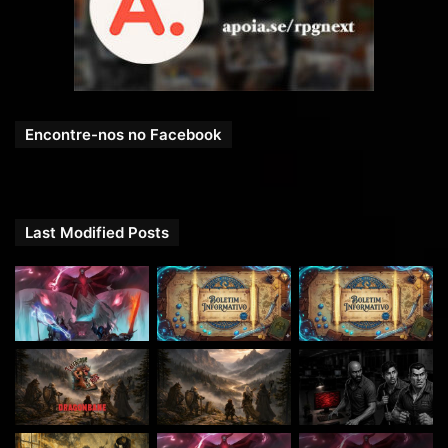
Encontre-nos no Facebook
O RPG Next agora tem um grupo oficial no
Telegram
!
Venha trocar ideias, compartilhar suas aventuras e se
conectar com outros jogadores apaixonados por RPG.
Last Modified Posts
Entre agora e faça parte dessa comunidade épica:
https://t.me/RpgNextOficial
.