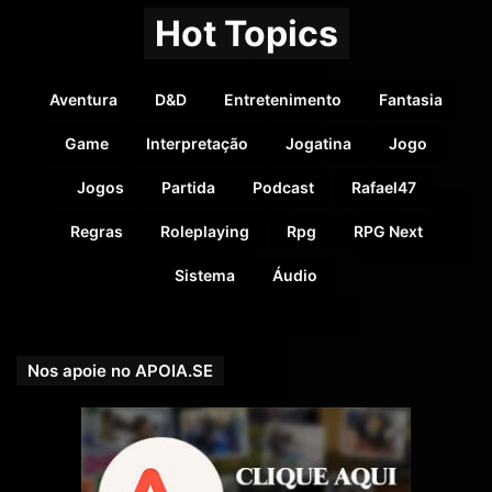
Hot Topics
Boletim Informativo RPG Next
Aventura
D&D
Entretenimento
Fantasia
https://bit.ly/boletim-informativo-rpg-next
Game
Interpretação
Jogatina
Jogo
Jogos
Partida
Podcast
Rafael47
Regras
Roleplaying
Rpg
RPG Next
Sistema
Áudio
Nos apoie no APOIA.SE