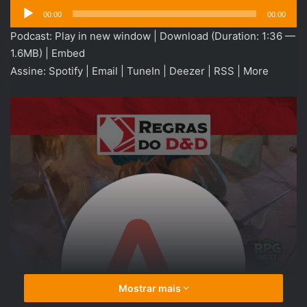
Tocador
00:00
00:00
de
Podcast:
Play in new window
|
Download
(Duration: 1:36 —
áudio
1.6MB) |
Embed
Assine:
Spotify
|
Email
|
TuneIn
|
Deezer
|
RSS
|
More
Mostrar mais