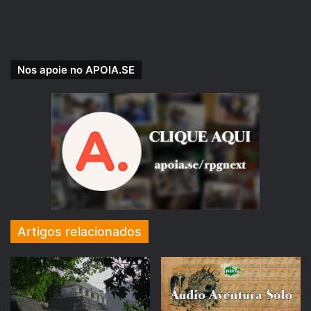
Para tornar a sua experiência ainda mais fácil e prática,
agora disponibilizamos nossos conteúdos exclusivos
Nos apoie no APOIA.SE
do
Apoia.se
também no
Spotify
! Assim, você pode acessar
tudo em um só lugar, sem precisar alternar entre
plataformas.
Quer saber como ativar essa opção e ouvir nossos
episódios exclusivos diretamente no Spotify? Acesse este
artigo com o passo a passo:
https://suporte.apoia.se/hc/pt-
Artigos relacionados
br/articles/30944727495579-Ou%C3%A7a-%C3%A1udios-
exclusivos-da-APOIA-se-no-Spotify
Obrigado por apoiar nosso trabalho! Seu suporte faz toda a
diferença.