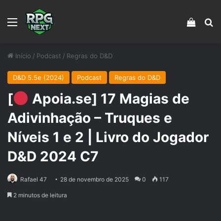
Menu
Veja s
Pr
Início
/
Podcast
/
Regras do D&D
D&D 5.5e (2024)
Podcast
Regras do D&D
[
Apoia.se] 17 Magias de
Adivinhação – Truques e
Níveis 1 e 2 | Livro do Jogador
D&D 2024 C7
Rafael 47
28 de novembro de 2025
0
117
2 minutos de leitura