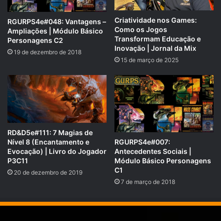
Criatividade nos Games:
RGURPS4e#048: Vantagens –
Como os Jogos
Ampliações | Módulo Básico
Transformam Educação e
Personagens C2
Inovação | Jornal da Mix
19 de dezembro de 2018
15 de março de 2025
RD&D5e#111: 7 Magias de
Nível 8 (Encantamento e
RGURPS4e#007:
Evocação) | Livro do Jogador
Antecedentes Sociais |
P3C11
Módulo Básico Personagens
C1
20 de dezembro de 2019
7 de março de 2018
COMPARTILHE!
Se você gostou desse Podcast de RPG, então não se