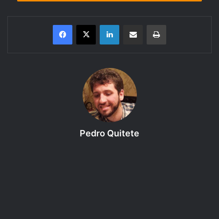
Linkedin
Compartilhar via e-mail
Imprimir
Aya,
um mundo sem deuses, ou
Pedro Quitete
demônios, onde as marés do
tempo começam a rugir.
Artefatos antigos que
compartilham uma mesma história.
Dois grupos longe um do outro