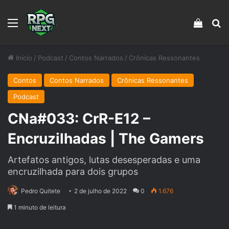
Menu
Veja s
Pr
Início
/
Podcast
/
Contos Narrados
/
Crônicas Ressonantes
Contos
Contos Narrados
Crônicas Ressonantes
Podcast
CNa#033: CrR-E12 –
Encruzilhadas | The Gamers
Artefatos antigos, lutas desesperadas e uma
encruzilhada para dois grupos
Pedro Quitete
2 de julho de 2022
0
1.676
1 minuto de leitura