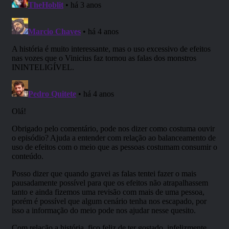
Carlos Eduardo Dal Bosco
George Bezerra
Lisbino Carmo
Interpretando os personagens temos as vozes de:
Fernando Scaff, como Rufus Payton e Manveru
PedraLunar;
Tiago Santos, como Allistar Willhit e Salur Urat;
Gustavo Zattoni, como Holg Aikido;
Shelly, como Cassandra O’Brook;
Vinicius Watzl, como Lysander Grey;
Lucy Ferrato como Myrna e Luana;
Pedro Quitete, como Personagens Secundários;
Vitor Carvalho, como o Guarda da Vila;
Jonathan Luz, como Taverneiro;