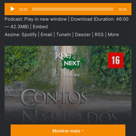
Tocador
00:00
00:00
de
Podcast:
Play in new window
|
Download
(Duration: 46:00
áudio
— 42.3MB) |
Embed
Assine:
Spotify
|
Email
|
TuneIn
|
Deezer
|
RSS
|
More
Mostrar mais