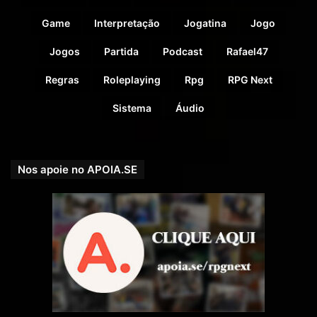
Masters Guide Hard Cover (2024)
Game
Interpretação
Jogatina
Jogo
Jogos
Partida
Podcast
Rafael47
Regras
Roleplaying
Rpg
RPG Next
Sistema
Áudio
Nos apoie no APOIA.SE
COMPRE AQUI → Dungeons & Dragons Rpg: Monster
Manual Hard Cover (2024)