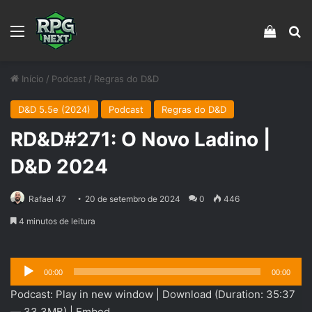
Menu
Veja s
Pr
Início
/
Podcast
/
Regras do D&D
D&D 5.5e (2024)
Podcast
Regras do D&D
RD&D#271: O Novo Ladino |
D&D 2024
Rafael 47
20 de setembro de 2024
0
446
4 minutos de leitura
Tocador
00:00
00:00
de
Podcast:
Play in new window
|
Download
(Duration: 35:37
áudio
— 33.3MB) |
Embed