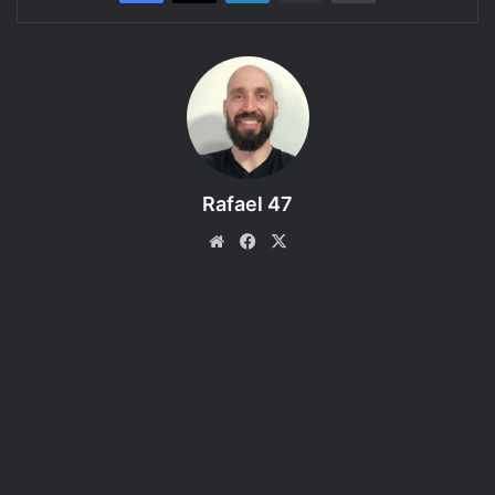
Conheça mais sobre a nova versão do RPG Dungeons & Dragons
2024.
Bem-vindo a mais um episódio do Regras do D&D 5e, um
podcast produzido pelo RPG Next que faz a leitura e
discute as regras dos livros do Sistema de RPG D&D 5e.
Neste episódio o assunto é: O Novo Ladino do novo RPG
Rafael 47
Dungeons & Dragons 2024. Coloque seu fone de ouvido e
Website
Facebook
X
curta!
Resumo em 5 pontos:
Objetivo Principal
: O principal objetivo ao revisar o
Ladino foi manter sua essência e popularidade,
adicionando algumas novas mecânicas sem
prejudicar o que já funcionava. Uma das principais
adições foi a Maestria com Armas, que oferece mais
opções táticas e combinações interessantes durante