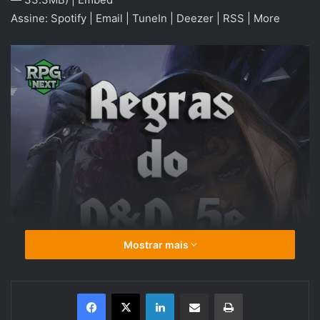
Assine:
Spotify
|
Email
|
TuneIn
|
Deezer
|
RSS
|
More
Mostrar mais
Linkedin
Compartilhar via e-mail
Imprimir