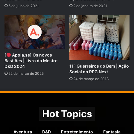
Entre agora e faça parte dessa comunidade épica:
5 de julho de 2021
2 de janeiro de 2021
https://t.me/RpgNextOficial
.
COMPRE AQUI → Dungeons & Dragons Rpg: Players
Handbook Hard Cover (2024)
[
Apoia.se] Os novos
Bastiões | Livro do Mestre
11º Guerreiros do Bem | Ação
D&D 2024
Social do RPG Next
22 de março de 2025
24 de março de 2018
Hot Topics
COMPRE AQUI → Dungeons & Dragons Rpg: Dungeon
Aventura
D&D
Entretenimento
Fantasia