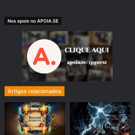
https://www.padrim.com.br/rpgnext
Nos apoie no APOIA.SE
Artigos relacionados
PADRINHOS E MADRINHAS QUE APOIARAM O RPG NEXT –
FEVEREIRO DE 2018:
https://rpgnext.com.br/
doadores
/