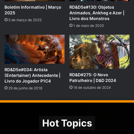
COMPARTILHE!
Boletim Informativo | Março
RD&D5e#130: Objetos
2025
Animados, Ankheg e Azer |
Se você gostou desse Podcast de RPG, então não se
Livro dos Monstros
5 de março de 2025
esqueça de compartilhar!
1 de maio de 2020
Nosso site é
https://rpgnext.com.br
,
Nossa Campanha do
PADRIM:
https://www.padrim.com.br/rpgnext
Facebook
RpgNextPage
,
RD&D5e#034: Artista
RD&D#275: O Novo
(Entertainer) Antecedente |
Grupo do Facebook
RPGNext Group
,
Patrulheiro | D&D 2024
Livro do Jogador P1C4
Twitter
@RPG_Next
,
18 de outubro de 2024
29 de junho de 2018
Google Plus
,
Canal do
YouTube
,
Vote no
iTunes do Tarrasque na Bota
e no
iTunes do
Hot Topics
RPG Next Podcast
com
5 estrelas
para também ajudar
na divulgação!