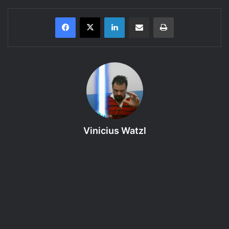
Linkedin
Compartilhar via e-mail
Imprimir
Saiba mais um pouco sobre o
GURPS 4 edição, Módulo Básico
(Personagens)
.
Bem vindo ao
10º episódio – Riqueza e Influência – 3ª
Interação – Reputação GURPS – Módulo Básico
(Personagens) – Cap. 1
da categoria
Regras do GURPS
Vinicius Watzl
4e
,
um podcast produzido pelo RPG Next que discute as
regras dos livros da 4ª edição do GURPS.
Proposta:
Introduzir o Módulo Básico (Personagens) de
GURPS 4e.
Referência Bibliográfica
:
GURPS 4 edição, Módulo Básico
(Personagens)
← clique para comprar