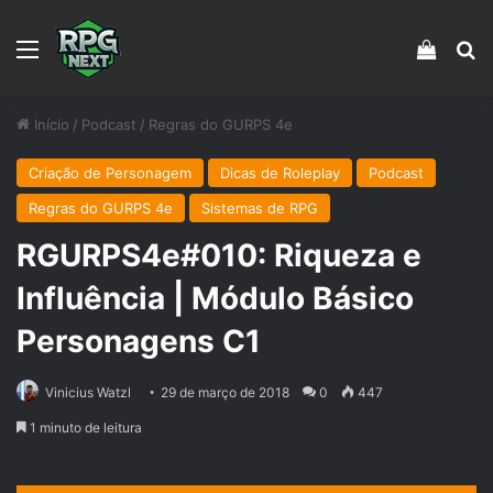
Menu
Veja s
Pr
Início
/
Podcast
/
Regras do GURPS 4e
Criação de Personagem
Dicas de Roleplay
Podcast
Regras do GURPS 4e
Sistemas de RPG
RGURPS4e#010: Riqueza e
Influência | Módulo Básico
Personagens C1
Vinicius Watzl
29 de março de 2018
0
447
1 minuto de leitura