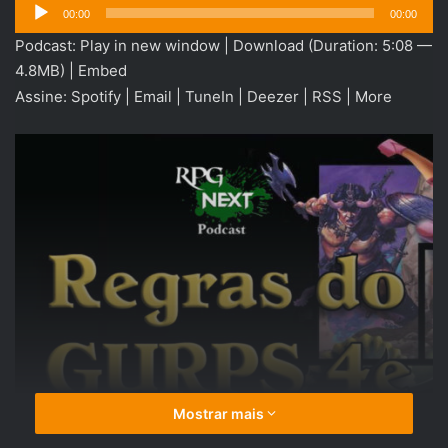
Tocador
00:00
00:00
de
Podcast:
Play in new window
|
Download
(Duration: 5:08 —
áudio
4.8MB) |
Embed
Assine:
Spotify
|
Email
|
TuneIn
|
Deezer
|
RSS
|
More
Mostrar mais