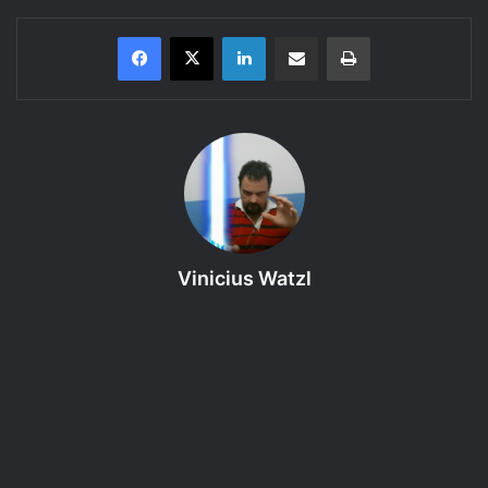
Linkedin
Compartilhar via e-mail
Imprimir
Saiba mais um pouco sobre o
GURPS 4 edição, Módulo Básico
(Personagens)
.
Aqui você encontra uma revisão (review) em audio
sonorizado de uma parte das regras do livro. Coloque seu
fone de ouvido e curta!
Vinicius Watzl
Bem vindo ao
34º episódio – Vantagens – 024ª Interação
– Lista de Vantagens – GURPS – Módulo Básico
(Personagens) – Cap. 2
da categoria
Regras do GURPS
4e
,
um podcast produzido pelo RPG Next que discute as
regras dos livros da 4ª edição do GURPS.