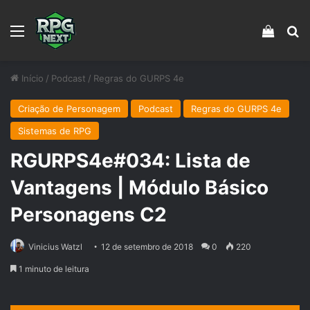
Menu
Veja s
Pr
Início
/
Podcast
/
Regras do GURPS 4e
Criação de Personagem
Podcast
Regras do GURPS 4e
Sistemas de RPG
RGURPS4e#034: Lista de
Vantagens | Módulo Básico
Personagens C2
Vinicius Watzl
12 de setembro de 2018
0
220
1 minuto de leitura