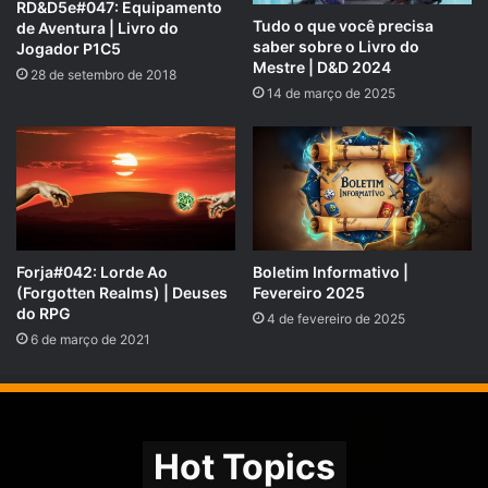
RD&D5e#047: Equipamento
Tudo o que você precisa
de Aventura | Livro do
saber sobre o Livro do
Jogador P1C5
Mestre | D&D 2024
PADRINHOS E MADRINHAS QUE APOIARAM O RPG NEXT –
28 de setembro de 2018
14 de março de 2025
AGOSTO DE 2018:
https://rpgnext.com.br/
doadores
/
COMPARTILHE!
Se você gostou desse Podcast de RPG, então não se
esqueça de compartilhar!
Forja#042: Lorde Ao
Boletim Informativo |
Nosso site é
https://rpgnext.com.br
,
(Forgotten Realms) | Deuses
Fevereiro 2025
do RPG
4 de fevereiro de 2025
6 de março de 2021
Nossa Campanha do
PADRIM:
https://www.padrim.com.br/rpgnext
Facebook
RpgNextPage
,
Grupo do Facebook
RPGNext Group
,
Hot Topics
Twitter
@RPG_Next
,