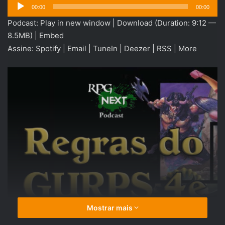
Tocador
00:00
00:00
de
Podcast:
Play in new window
|
Download
(Duration: 9:12 —
áudio
8.5MB) |
Embed
Assine:
Spotify
|
Email
|
TuneIn
|
Deezer
|
RSS
|
More
Mostrar mais