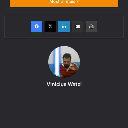
Mostrar mais
Linkedin
Compartilhar via e-mail
Imprimir
Saiba mais um pouco sobre o
GURPS 4 edição, Módulo Básico
(Personagens)
.
Aqui você encontra uma revisão (review) em áudio
sonorizado de uma parte das regras do livro. Coloque seu
fone de ouvido e curta!
Vinicius Watzl
Bem vindo ao
52º episódio – Desvantagens – GURPS –
Módulo Básico (Personagens) – Cap. 3
da
categoria
Regras do GURPS 4e
,
um podcast produzido
pelo RPG Next que discute as regras dos livros da 4ª
edição do GURPS. Neste episódio vamos tratar da
Lista de