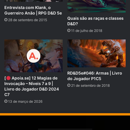
NEXT – DEZEMBRO DE 2018:
Entrevista com Klank, o
https://rpgnext.com.br/
doadores
/
‎
Guerreiro Anão | RPG D&D 5e
Quais são as raças e classes
28 de setembro de 2015
D&D?
COMPARTILHE!
11 de julho de 2018
Se você gostou desse Podcast de RPG, então não se
esqueça de compartilhar!
Nosso site é
https://rpgnext.com.br
,
Nossa Campanha do
RD&D5e#046: Armas | Livro
PADRIM:
https://www.padrim.com.br/rpgnext
[
Apoia.se] 12 Magias de
do Jogador P1C5
Invocação – Níveis 7 a 9 |
Facebook
RpgNextPage
,
21 de setembro de 2018
Livro do Jogador D&D 2024
Grupo do Facebook
RPGNext Group
,
C7
Twitter
@RPG_Next
,
13 de março de 2026
Google Plus
,
Canal do
YouTube
,
Vote no
iTunes do Tarrasque na Bota
e no
iTunes do