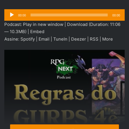
Tocador
00:00
00:00
de
Podcast:
Play in new window
|
Download
(Duration: 11:06
áudio
— 10.3MB) |
Embed
Assine:
Spotify
|
Email
|
TuneIn
|
Deezer
|
RSS
|
More