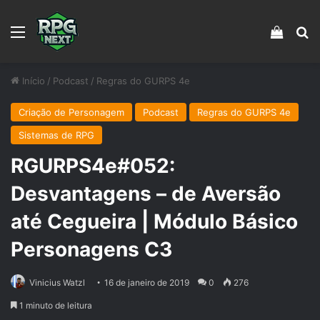
Menu
Veja s
Pr
Início
/
Podcast
/
Regras do GURPS 4e
Criação de Personagem
Podcast
Regras do GURPS 4e
Sistemas de RPG
RGURPS4e#052:
Desvantagens – de Aversão
até Cegueira | Módulo Básico
Personagens C3
Vinicius Watzl
16 de janeiro de 2019
0
276
1 minuto de leitura