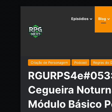
Episódios
Blog
Início
/
Podcast
/
Regras do GURPS 4e
/
RGURPS4e#0
Básico Personagens C3
Criação de Personagem
Podcast
Regras do 
RGURPS4e#053: 
Cegueira Noturn
Módulo Básico 