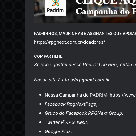
PADRINHOS, MADRINHAS E ASSINANTES QUE APOIAR
https://rpgnext.com.br/
doadores
/
‎
COMPARTILHE!
Se você gostou desse Podcast de RPG, então n
Nosso site é
https://rpgnext.com.br
,
Nossa Campanha do PADRIM:
https://www
Facebook
RpgNextPage
,
Grupo do Facebook
RPGNext Group
,
Twitter
@RPG_Next
,
Google Plus
,