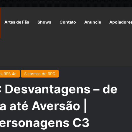
Artes de Fãs
Shows
Contato
Anuncie
Apoiadore
53: Desvantagens – de Cegueira Noturna até Aversão | Módulo
GURPS 4e
Sistemas de RPG
Desvantagens – de
a até Aversão |
Personagens C3