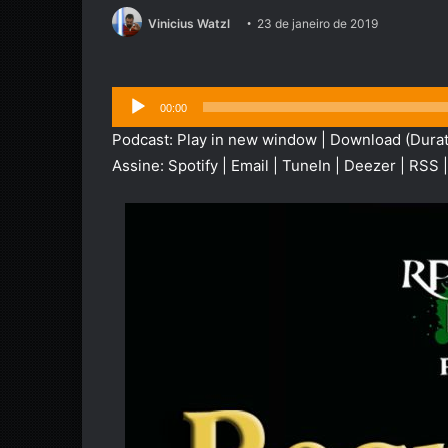
Vinicius Watzl
23 de janeiro de 2019
Tocador
00:00
de
Podcast:
Play in new window
|
Download
(Durat
áudio
Assine:
Spotify
|
Email
|
TuneIn
|
Deezer
|
RSS