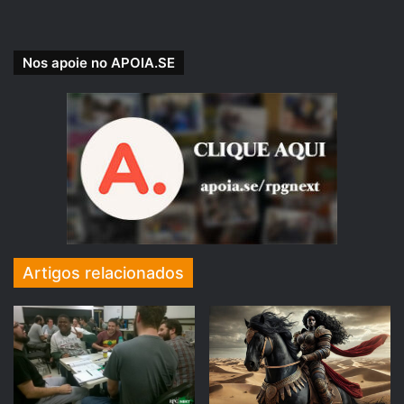
Nos apoie no APOIA.SE
Se você preferir nos apoiar pelo PICPAY, acesse e
Artigos relacionados
veja nossas recompensas:
picpay.me/rpgnext