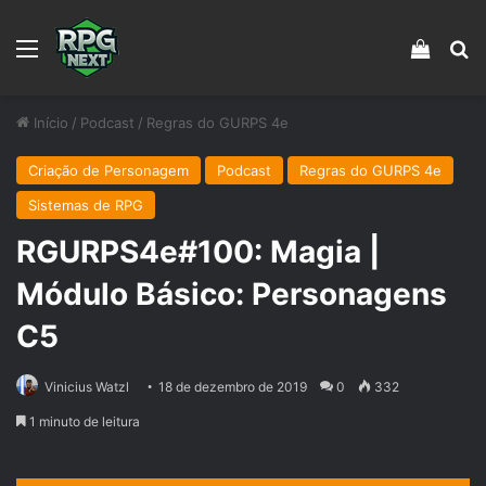
Menu
Veja s
Pr
Início
/
Podcast
/
Regras do GURPS 4e
Criação de Personagem
Podcast
Regras do GURPS 4e
Sistemas de RPG
RGURPS4e#100: Magia |
Módulo Básico: Personagens
C5
Vinicius Watzl
18 de dezembro de 2019
0
332
1 minuto de leitura