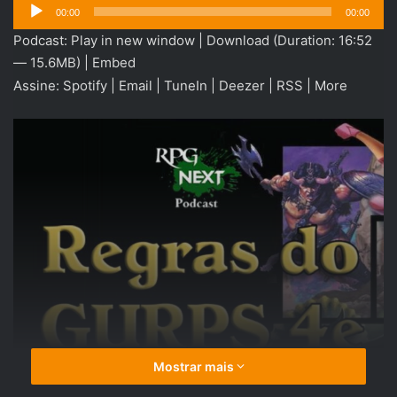
Tocador
00:00
00:00
de
Podcast:
Play in new window
|
Download
(Duration: 16:52
áudio
— 15.6MB) |
Embed
Assine:
Spotify
|
Email
|
TuneIn
|
Deezer
|
RSS
|
More
Mostrar mais