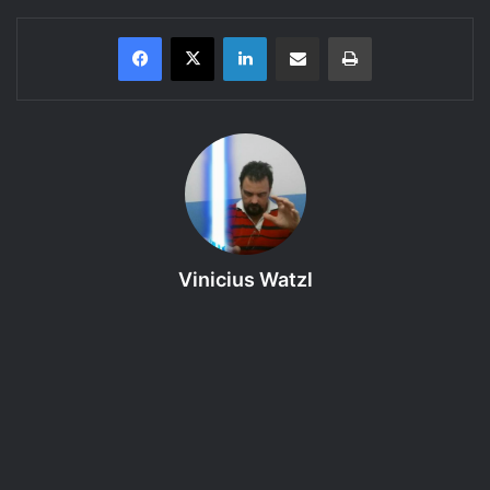
Linkedin
Compartilhar via e-mail
Imprimir
Bem-vinda(o) ao 100º episódio do Regras do GURPS 4ª
edição – Módulo Básico: Personagens – Capítulo 5, um
podcast produzido pelo RPG Next que faz a leitura e
discute as regras dos livros do sistema de RPG em
questão. Neste episódio, o assunto é: Magia. Então
coloque seu fone de ouvido e curta!
Vinicius Watzl
Proposta:
Introduzir o Módulo Básico (Personagens) de
GURPS 4e.
Referência Bibliográfica
:
GURPS 4 edição, Módulo Básico
(Personagens)
← clique para comprar