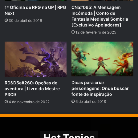
1ª Oficina de RPG na UP | RPG
CNa#065: A Mensagem
Next
Incômoda | Conto de
Fantasia Medieval Sombria
30 de abril de 2016
[Exclusivo Apoiadores]
12 de fevereiro de 2025
Dicas para criar
RD&D5e#260: Opções de
personagens: Onde buscar
aventura | Livro do Mestre
fonte de inspiração
P3C9
6 de abril de 2018
4 de novembro de 2022
Doadores
COMPARTILHE!
Hot Topics