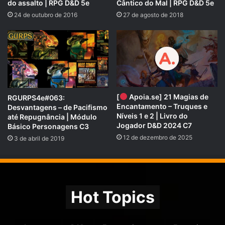
do assalto | RPG D&D 5e
Cântico do Mal | RPG D&D 5e
24 de outubro de 2016
27 de agosto de 2018
[
Apoia.se] 21 Magias de
RGURPS4e#063:
Encantamento – Truques e
Desvantagens – de Pacifismo
Níveis 1 e 2 | Livro do
até Repugnância | Módulo
Jogador D&D 2024 C7
Básico Personagens C3
12 de dezembro de 2025
3 de abril de 2019
Hot Topics