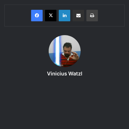
Linkedin
Compartilhar via e-mail
Imprimir
Bem-vinda(o) ao 126º episódio do Regras do GURPS 4ª
edição – Módulo Básico: Campanhas – Capítulo 10 Parte 3,
um podcast produzido pelo RPG Next que faz a leitura e
discute as regras dos livros do sistema de RPG em
questão. Neste episódio, o assunto é: Proezas Físicas –
Natação. Então coloque seu fone de ouvido e curta!
Vinicius Watzl
Proposta:
Introduzir o Módulo Básico (Personagens) de
GURPS 4e.
Referência Bibliográfica
:
GURPS 4 edição, Módulo Básico
(Personagens)
← clique para comprar