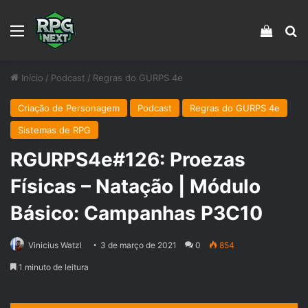
Menu
Veja s
Pr
Início
/
Podcast
/
Regras do GURPS 4e
Criação de Personagem
Podcast
Regras do GURPS 4e
Sistemas de RPG
RGURPS4e#126: Proezas
Físicas – Natação | Módulo
Básico: Campanhas P3C10
Vinicius Watzl
3 de março de 2021
0
854
1 minuto de leitura