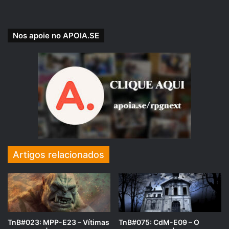
Damocles: O início
← clique para comprar
Nos apoie no APOIA.SE
Artigos relacionados
TnB#023: MPP-E23 – Vítimas
TnB#075: CdM-E09 – O