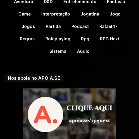
Aventura
D&D
Entretenimento
Fantasia
Game
Interpretação
Jogatina
Jogo
Jogos
Partida
Podcast
Rafael47
Regras
Roleplaying
Rpg
RPG Next
Nossa parceira! Editora CHA – Livros e Sistemas Nacionais
Sistema
Áudio
–
https://editoracha.com.br/loja
/
Veja ainda o
Fórum do RPGNEXT
! Lá você pode encontrar
Nos apoie no APOIA.SE
pessoas para conversar e trocar umas ideias sobre os
mais diversos assuntos.
Veja ainda o
Bar da Barda