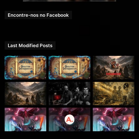
Encontre-nos no Facebook
Last Modified Posts
Com a participação de:
Vinicius Watzl
, Jogador e Game Master.
Edição por: Vinicius Watzl
Heitor Fraga
Uma produção
RPG Next
.