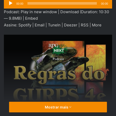
Tocador
00:00
00:00
de
Podcast:
Play in new window
|
Download
(Duration: 10:30
áudio
— 9.8MB) |
Embed
Assine:
Spotify
|
Email
|
TuneIn
|
Deezer
|
RSS
|
More
Mostrar mais