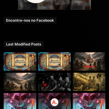
Veja ainda o
Bar da Barda
Encontre-nos no Facebook
Last Modified Posts
Com a participação de:
Vinicius Watzl
, Jogador e Game Master.
Edição por: Vinicius Watzl
Heitor Fraga
Uma produção
RPG Next
.