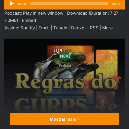
Tocador
00:00
00:00
de
Podcast:
Play in new window
|
Download
(Duration: 7:27 —
áudio
7.0MB) |
Embed
Assine:
Spotify
|
Email
|
TuneIn
|
Deezer
|
RSS
|
More
Mostrar mais