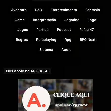
Aventura
D&D
Entretenimento
Fantasia
Game
Interpretação
Jogatina
Jogo
Jogos
Partida
Podcast
Rafael47
Regras
Roleplaying
Rpg
RPG Next
Nossa parceira! Editora CHA – Livros e Sistemas Nacionais
–
https://editoracha.com.br/loja
/
Sistema
Áudio
Veja ainda o
Fórum do RPGNEXT
! Lá você pode encontrar
pessoas para conversar e trocar umas ideias sobre os
Nos apoie no APOIA.SE
mais diversos assuntos.