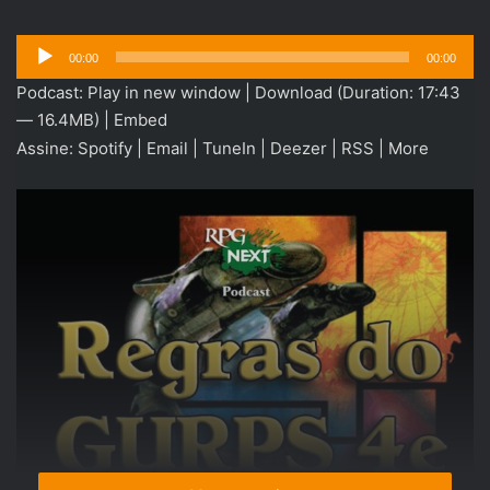
Tocador
00:00
00:00
de
Podcast:
Play in new window
|
Download
(Duration: 17:43
áudio
— 16.4MB) |
Embed
Assine:
Spotify
|
Email
|
TuneIn
|
Deezer
|
RSS
|
More