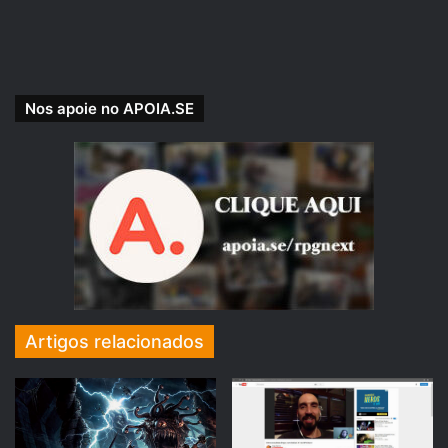
dos personagens da Mina Perdida de Phandelver e corra
para garantir a sua com valor promocional por tempo
limitado:
https://www.mundofan.com.br/caneca-klank
.
Nos apoie no APOIA.SE
Damocles: O início
← clique para comprar
Artigos relacionados