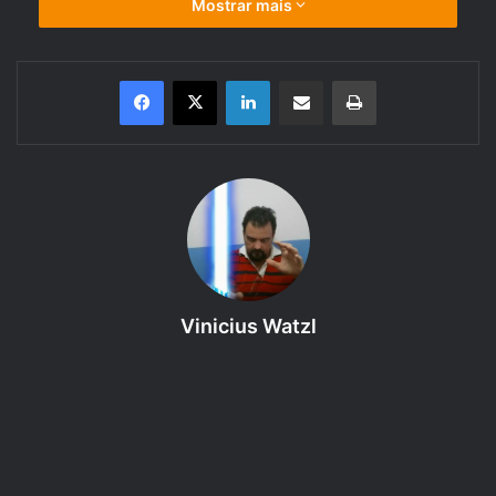
Mostrar mais
Linkedin
Compartilhar via e-mail
Imprimir
Bem-vinda(o) ao 168º episódio do Regras do GURPS 4ª
edição – Módulo Básico: Campanhas – Capítulo 14, um
podcast produzido pelo RPG Next que faz a leitura e
discute as regras dos livros do sistema de RPG em
Vinicius Watzl
questão. Neste episódio, o assunto é: Lesões
Enfermidades e Fadiga – Veneno. Então coloque seu fone
de ouvido e curta!
Proposta:
Introduzir o Módulo Básico (Personagens) de