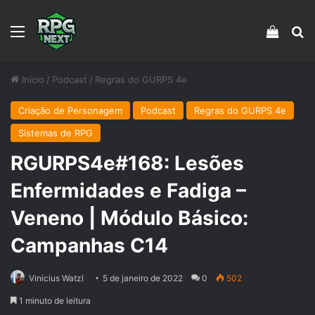
Menu
Veja s
Pr
Início
/
Podcast
/
Regras do GURPS 4e
Criação de Personagem
Podcast
Regras do GURPS 4e
Sistemas de RPG
RGURPS4e#168: Lesões
Enfermidades e Fadiga –
Veneno | Módulo Básico:
Campanhas C14
Vinicius Watzl
5 de janeiro de 2022
0
502
1 minuto de leitura