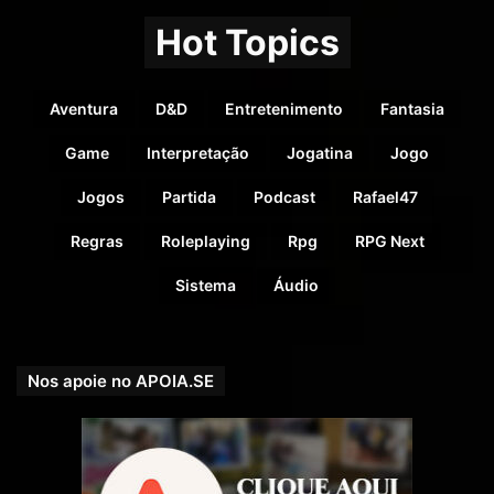
Hot Topics
Aventura
D&D
Entretenimento
Fantasia
Game
Interpretação
Jogatina
Jogo
Jogos
Partida
Podcast
Rafael47
Regras
Roleplaying
Rpg
RPG Next
Sistema
Áudio
Nossa parceira! Editora CHA – Livros e Sistemas Nacionais
–
https://editoracha.com.br/loja
/
Nos apoie no APOIA.SE
Veja ainda o
Fórum do RPGNEXT
! Lá você pode encontrar
pessoas para conversar e trocar umas ideias sobre os