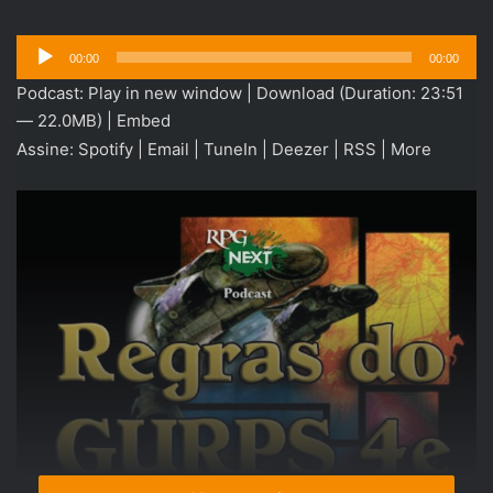
Tocador
00:00
00:00
de
Podcast:
Play in new window
|
Download
(Duration: 23:51
áudio
— 22.0MB) |
Embed
Assine:
Spotify
|
Email
|
TuneIn
|
Deezer
|
RSS
|
More