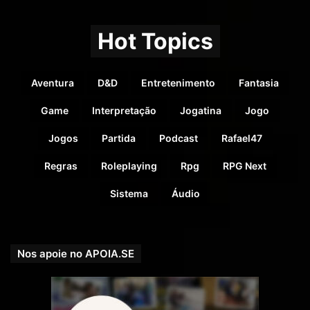
Hot Topics
Aventura
D&D
Entretenimento
Fantasia
Game
Interpretação
Jogatina
Jogo
Jogos
Partida
Podcast
Rafael47
Regras
Roleplaying
Rpg
RPG Next
Nossa parceira! Editora CHA – Livros e Sistemas Nacionais
Sistema
Áudio
–
https://editoracha.com.br/loja
/
Nos apoie no APOIA.SE
Veja ainda o
Fórum do RPGNEXT
! Lá você pode encontrar
pessoas para conversar e trocar umas ideias sobre os