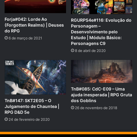
Forja#042: Lorde Ao
RGURPS4e#116: Evolução do
(Forgotten Realms) | Deuses
Personagem –
do RPG
Desenvolvimento pelo
Estudo | Módulo Básico:
6 de março de 2021
Personagens C9
8 de abril de 2020
TnB#085: CdC-E09 – Uma
ajuda inesperada | RPG Gruta
TnB#147: SKT2E05 – O
dos Goblins
Julgamento de Chauntea |
26 de novembro de 2018
RPG D&D 5e
24 de fevereiro de 2020