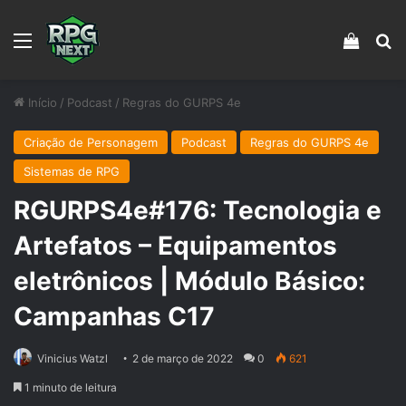
Menu
Veja s
Pr
Início
/
Podcast
/
Regras do GURPS 4e
Criação de Personagem
Podcast
Regras do GURPS 4e
Sistemas de RPG
RGURPS4e#176: Tecnologia e
Artefatos – Equipamentos
eletrônicos | Módulo Básico:
Campanhas C17
Vinicius Watzl
2 de março de 2022
0
621
1 minuto de leitura