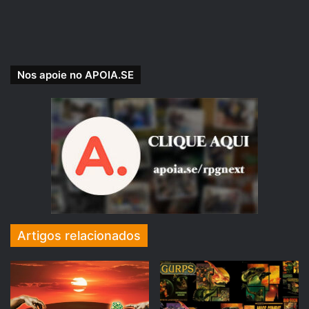
dos personagens da Mina Perdida de Phandelver e corra
para garantir a sua com valor promocional por tempo
limitado:
https://www.mundofan.com.br/caneca-klank
.
Nos apoie no APOIA.SE
Damocles: O início
← clique para comprar
Artigos relacionados