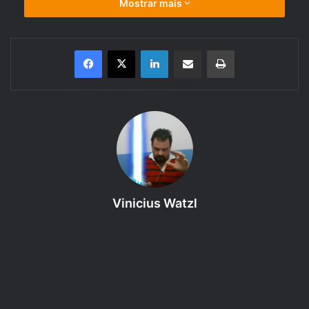
Mostrar mais
Linkedin
Compartilhar via e-mail
Imprimir
Bem-vinda(o) ao 176º episódio do Regras do GURPS 4ª
edição – Módulo Básico: Campanhas – Capítulo 17, um
podcast produzido pelo RPG Next que faz a leitura e
discute as regras dos livros do sistema de RPG em
Vinicius Watzl
questão. Neste episódio, o assunto é: Tecnologia e
Artefatos – Equipamentos eletrônicos. Então coloque seu
fone de ouvido e curta!
Proposta:
Introduzir o Módulo Básico (Personagens) de