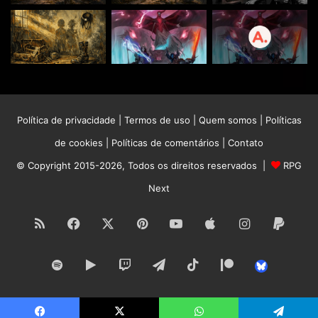
Política de privacidade
|
Termos de uso
|
Quem somos
|
Políticas
de cookies
|
Políticas de comentários
|
Contato
Com a participação de:
© Copyright 2015-2026, Todos os direitos reservados |
RPG
Next
Anderson Lira
RSS
Facebook
X
Pinterest
YouTube
Apple
Instagram
Paypa
Edição por:
Spotify
Google
Twitch
Telegram
TikTok
Patreon
Vinicius Watzl
Bluesk
Uma produção
RPG Next
.
Play