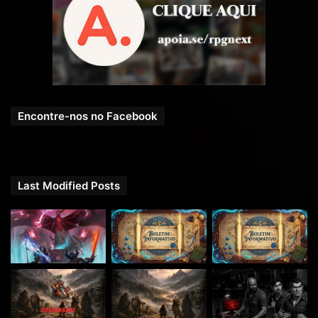
mais diversos assuntos.
Veja ainda o
Bar da Barda
Encontre-nos no Facebook
Last Modified Posts
SITE QUESTCAST:
https://questcast.com.br/