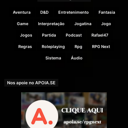
Aventura
D&D
Entretenimento
Fantasia
Game
Interpretação
Jogatina
Jogo
Jogos
Partida
Podcast
Rafael47
Regras
Roleplaying
Rpg
RPG Next
Sistema
Áudio
Boletim Informativo RPG Next
Nos apoie no APOIA.SE
https://bit.ly/boletim-informativo-rpg-next