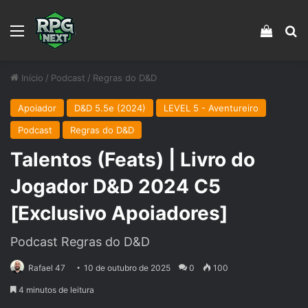
Menu
Veja s
Pr
Início
/
Podcast
/
Regras do D&D
Apoiador
D&D 5.5e (2024)
LEVEL 5 - Aventureiro
Podcast
Regras do D&D
Talentos (Feats) | Livro do
Jogador D&D 2024 C5
[Exclusivo Apoiadores]
Podcast Regras do D&D
Rafael 47
10 de outubro de 2025
0
100
4 minutos de leitura