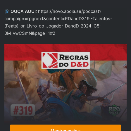
OUÇA AQUI:
https://novo.apoia.se/podcast?
campaign=rpgnext&content=RDandD319:-Talentos-
(Feats)-or-Livro-do-Jogador-DandD-2024-C5-
0M_vwCSmN&page=1#2
Mostrar mais