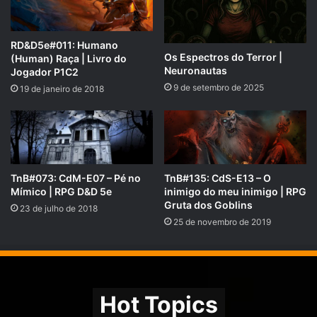
artigo com o passo a passo:
https://suporte.apoia.se/hc/pt-
RD&D5e#011: Humano
Os Espectros do Terror |
(Human) Raça | Livro do
br/articles/30944727495579-Ou%C3%A7a-%C3%A1udios-
Neuronautas
Jogador P1C2
exclusivos-da-APOIA-se-no-Spotify
9 de setembro de 2025
19 de janeiro de 2018
Obrigado por apoiar nosso trabalho! Seu suporte faz toda a
diferença.
TnB#073: CdM-E07 – Pé no
TnB#135: CdS-E13 – O
Mímico | RPG D&D 5e
inimigo do meu inimigo | RPG
Gruta dos Goblins
23 de julho de 2018
25 de novembro de 2019
Hot Topics