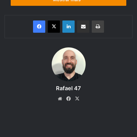
Linkedin
Compartilhar via e-mail
Imprimir
Novos Talentos para evoluir seu
herói em D&D 2024!
.
OUÇA AQUI:
https://novo.apoia.se/podcast?
campaign=rpgnext&content=RDandD319:-Talentos-
Rafael 47
(Feats)-or-Livro-do-Jogador-DandD-2024-C5-
0M_vwCSmN&page=1#2
Website
Facebook
X
Chegou a hora de dar ainda mais personalidade e poder ao
seu personagem com as novas regras de talentos do
Capítulo 5
. Seja com
Talentos de Origem
,
Gerais
,
Estilo de
Luta
ou até mesmo as
Dádivas Épicas
, cada escolha pode