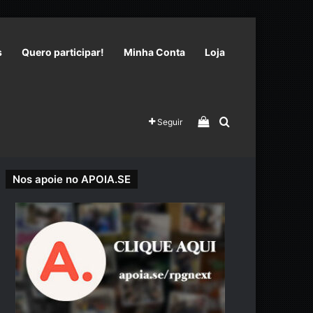
s
Quero participar!
Minha Conta
Loja
Veja seu carrinho 
Procurar por
Seguir
Nos apoie no APOIA.SE