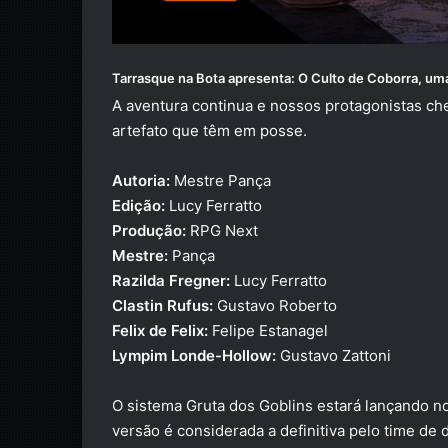
Tarrasque na Bota
apresenta: O
Culto de Coborra
, um
A aventura continua e nossos protagonistas ch
artefato que têm em posse.
Autoria:
Mestre Pança
Edição:
Lucy Ferratto
Produção:
RPG Next
Mestre:
Pança
Razilda Fregner:
Lucy Ferratto
Clastin Rufus:
Gustavo Roberto
Felix de Felix:
Felipe Estanagel
Lympim Londe-Hollow:
Gustavo Zattoni
O sistema Gruta dos Goblins estará lançando no
versão é considerada a definitiva pelo time de