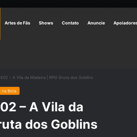
Artes de Fãs
Shows
Contato
Anuncie
Apoiadore
E02 – A Vila da Madeira | RPG Gruta dos Goblins
 na Bota
2 – A Vila da
ruta dos Goblins