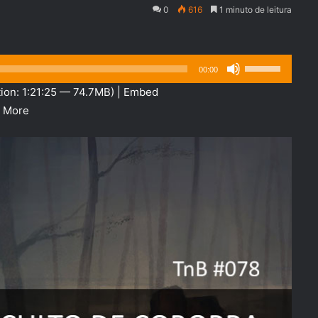
0
616
1 minuto de leitura
Use
00:00
as
ion: 1:21:25 — 74.7MB) |
Embed
setas
|
More
para
cima
ou
para
baixo
para
aumentar
ou
diminuir
o
volume.