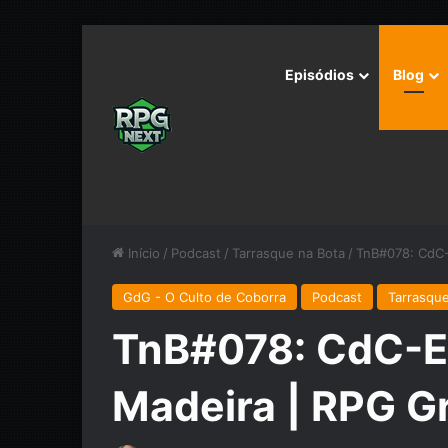
Episódios
Blog
Início
/
Podcast
/
Tarrasque na Bota
/
TnB#078: CdC-
GdG - O Culto de Coborra
Podcast
Tarrasque
TnB#078: CdC-E0
Madeira | RPG G