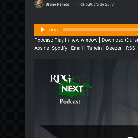
Bruno Ramos
1 de outubro de 2018
Tocador
00:00
de
Podcast:
Play in new window
|
Download
(Durat
áudio
Assine:
Spotify
|
Email
|
TuneIn
|
Deezer
|
RSS