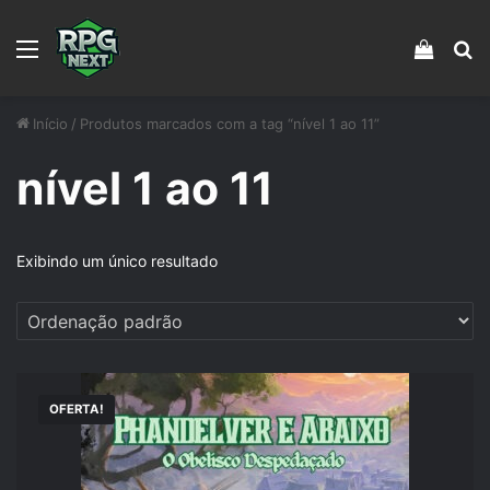
Menu
Veja s
Pr
Início
/
Produtos marcados com a tag “nível 1 ao 11”
nível 1 ao 11
Exibindo um único resultado
OFERTA!