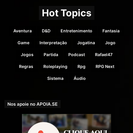
Hot Topics
Aventura
D&D
Entretenimento
Fantasia
Game
Interpretação
Jogatina
Jogo
Jogos
Partida
Podcast
Rafael47
Regras
Roleplaying
Rpg
RPG Next
Sistema
Áudio
Nos apoie no APOIA.SE