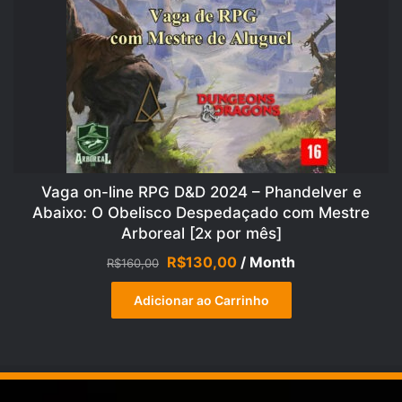
Vaga on-line RPG D&D 2024 – Phandelver e
Abaixo: O Obelisco Despedaçado com Mestre
Arboreal [2x por mês]
O
O
R$
130,00
/ Month
R$
160,00
preço
preço
original
atual
Adicionar ao Carrinho
era:
é:
R$160,00.
R$130,00.