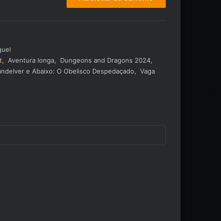
guel
t
,
Aventura longa
,
Dungeons and Dragons 2024
,
ndelver e Abaixo: O Obelisco Despedaçado
,
Vaga