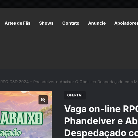
Artes de Fãs
Shows
Contato
Anuncie
Apoiadore
 RPG D&D 2024 – Phandelver e Abaixo: O Obelisco Despedaçado com Me
OFERTA!
Vaga on-line RP
Phandelver e Ab
Despedaçado co