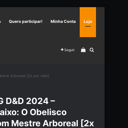
s
Quero participar!
Minha Conta
Loja
Veja seu carrinho 
Procurar por
Seguir
stre Arboreal [2x por mês]
G D&D 2024 –
aixo: O Obelisco
m Mestre Arboreal [2x