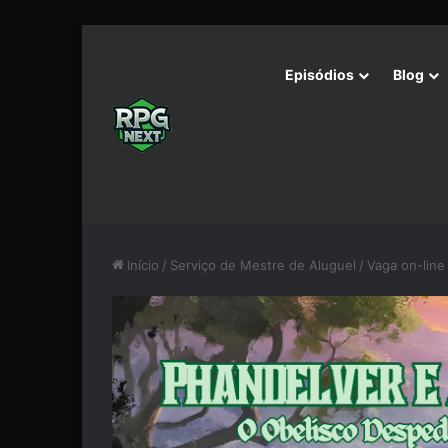
Episódios
Blog
Início
/
Serviço de Mestre de Aluguel
/
Vaga on-line