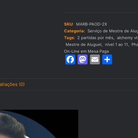
on-
line
RPG
D&D
SKU:
MARB-PAOD-2X
2024
Categoria:
Serviço de Mestre de Alu
-
Tags:
2 partidas por mês
,
alchemy vt
Phandelver
Mestre de Aluguel
,
nível 1 ao 11
,
Pha
e
On-Line em Mesa Paga
Abaixo:
F
M
E
S
O
a
a
m
h
Obelisco
Despedaçado
c
st
ai
ar
com
aliações (0)
e
o
l
e
Mestre
Arboreal
b
d
[2x
por
o
o
mês]
o
n
quantidade
k