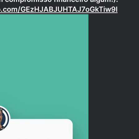
app.com/GEzHJABJUHTAJ7oGkTiw9l