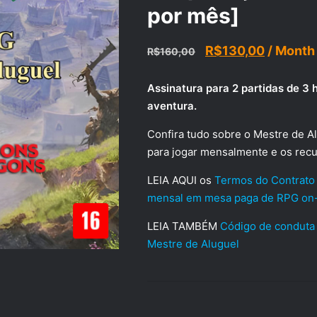
por mês]
O
O
R$
130,00
/ Month
R$
160,00
preço
preço
Assinatura para 2 partidas de 3 
original
atual
aventura.
era:
é:
Confira tudo sobre o Mestre de A
R$160,00.
R$130,0
para jogar mensalmente e os recu
LEIA AQUI os
Termos do Contrato 
mensal em mesa paga de RPG on-
LEIA TAMBÉM
Código de conduta 
Mestre de Aluguel
Vaga