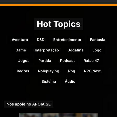
Hot Topics
Aventura
D&D
Entretenimento
Fantasia
Game
Interpretação
Jogatina
Jogo
Jogos
Partida
Podcast
Rafael47
Regras
Roleplaying
Rpg
RPG Next
Sistema
Áudio
Nos apoie no APOIA.SE