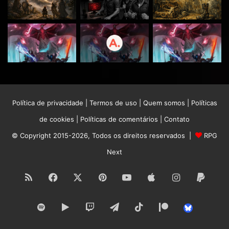
Política de privacidade
|
Termos de uso
|
Quem somos
|
Políticas
de cookies
|
Políticas de comentários
|
Contato
© Copyright 2015-2026, Todos os direitos reservados |
RPG
Next
RSS
Facebook
X
Pinterest
YouTube
Apple
Instagram
Paypa
Spotify
Google
Twitch
Telegram
TikTok
Patreon
Bluesk