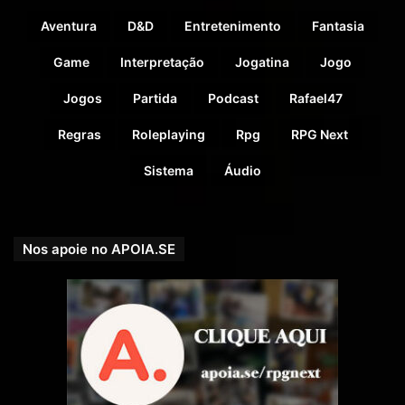
Aventura
D&D
Entretenimento
Fantasia
Boletim Informativo RPG Next
Game
Interpretação
Jogatina
Jogo
https://bit.ly/boletim-informativo-rpg-next
Jogos
Partida
Podcast
Rafael47
Regras
Roleplaying
Rpg
RPG Next
Sistema
Áudio
Nos apoie no APOIA.SE