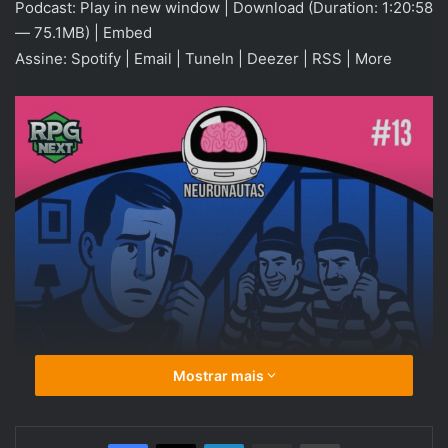
Podcast:
Play in new window
|
Download
(Duration: 1:20:58
áudio
— 75.1MB) |
Embed
Assine:
Spotify
|
Email
|
TuneIn
|
Deezer
|
RSS
|
More
Mostrar mais
Linkedin
Compartilhar via e-mail
Imprimir