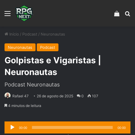
Menu
Veja s
Pr
Início
/
Podcast
/
Neuronautas
Neuronautas
Podcast
Golpistas e Vigaristas |
Neuronautas
Podcast Neuronautas
Rafael 47
26 de agosto de 2025
0
107
4 minutos de leitura
Tocador
00:00
00:00
de