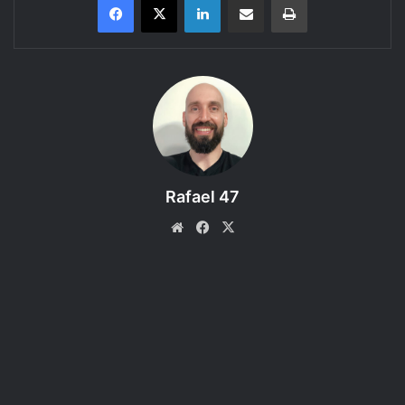
Neuronautas Ep. #13:
Golpistas e Vigaristas
MALANDRO É MALANDRO E MANÉ É MANÉ
Rafael 47
Hoje é seu dia de sorte, caro ouvinte!
Porque hoje, SÓ
Website
Facebook
X
HOJE, os Neuronautas e um convidado especial te
oferecem um incrível episódio sobre golpes, vigarices,
malandragens e desonestidades de toda sorte!
E NÃO É SÓ ISSO!
Além de ser entretido e educado por nós neste tema
eternamente atual, você ainda tem a oportunidade de