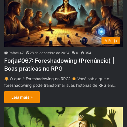
A Forja
Rafael 47
28 de dezembro de 2024
0
354
Forja#067: Foreshadowing (Prenúncio) |
Boas práticas no RPG
O que é Foreshadowing no RPG?
Você sabia que o
foreshadowing pode transformar suas histórias de RPG em…
Leia mais »