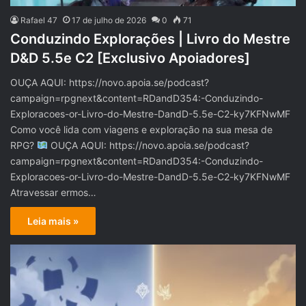
Rafael 47
17 de julho de 2026
0
71
Conduzindo Explorações | Livro do Mestre
D&D 5.5e C2 [Exclusivo Apoiadores]
OUÇA AQUI: https://novo.apoia.se/podcast?
campaign=rpgnext&content=RDandD354:-Conduzindo-
Exploracoes-or-Livro-do-Mestre-DandD-5.5e-C2-ky7KFNwMF
Como você lida com viagens e exploração na sua mesa de
RPG?
OUÇA AQUI: https://novo.apoia.se/podcast?
campaign=rpgnext&content=RDandD354:-Conduzindo-
Exploracoes-or-Livro-do-Mestre-DandD-5.5e-C2-ky7KFNwMF
Atravessar ermos…
Leia mais »