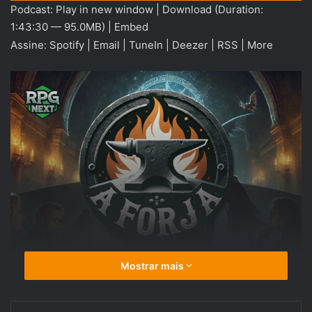
Podcast:
Play in new window
|
Download
(Duration:
áudio
1:43:30 — 95.0MB) |
Embed
Assine:
Spotify
|
Email
|
TuneIn
|
Deezer
|
RSS
|
More
Mostrar mais