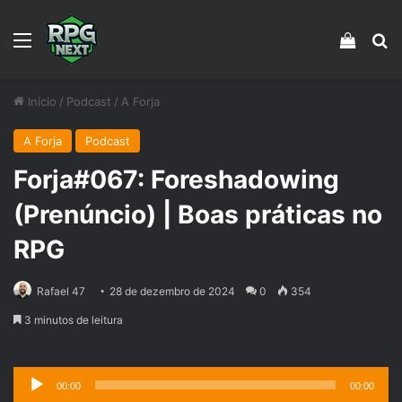
Menu
Veja s
Pr
Início
/
Podcast
/
A Forja
A Forja
Podcast
Forja#067: Foreshadowing
(Prenúncio) | Boas práticas no
RPG
Rafael 47
28 de dezembro de 2024
0
354
3 minutos de leitura
Tocador
00:00
00:00
de