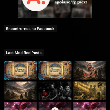
Encontre-nos no Facebook
Last Modified Posts
Acesse nossos conteúdos
antecipados e exclusivos pelo
APP do Apoia-se
Disponível para Android e iOS!
Google Play
:
https://play.google.com/store/apps/details?
id=com.apoiasemobile&pli=1