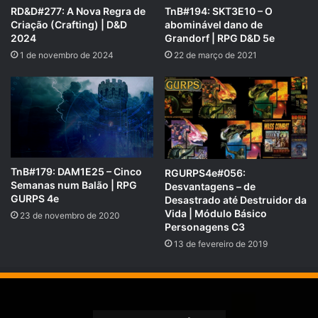
RD&D#277: A Nova Regra de
TnB#194: SKT3E10 – O
Criação (Crafting) | D&D
abominável dano de
2024
Grandorf | RPG D&D 5e
1 de novembro de 2024
22 de março de 2021
TnB#179: DAM1E25 – Cinco
RGURPS4e#056:
Semanas num Balão | RPG
Desvantagens – de
O RPG Next agora tem um grupo oficial no
Telegram
!
GURPS 4e
Desastrado até Destruidor da
Venha trocar ideias, compartilhar suas aventuras e se
Vida | Módulo Básico
23 de novembro de 2020
conectar com outros jogadores apaixonados por RPG.
Personagens C3
Entre agora e faça parte dessa comunidade épica:
13 de fevereiro de 2019
https://t.me/RpgNextOficial
.