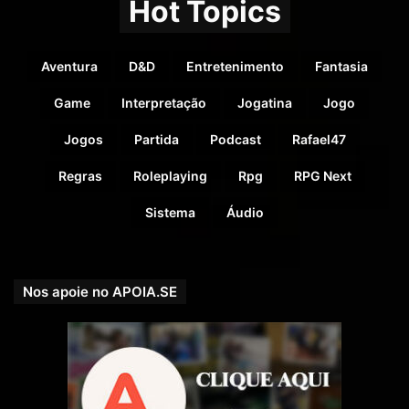
Hot Topics
Aventura
D&D
Entretenimento
Fantasia
Game
Interpretação
Jogatina
Jogo
Jogos
Partida
Podcast
Rafael47
Regras
Roleplaying
Rpg
RPG Next
Sistema
Áudio
Nos apoie no APOIA.SE