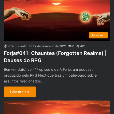
Podcast
Vinicius Watzl
27 de fevereiro de 2021
0
401
Forja#041: Chauntea (Forgotten Realms) |
Deuses do RPG
Bem-vinda(o) ao 41º episódio de A Forja, um podcast
produzido pelo RPG Next que traz um bate-papo sobre
assuntos relacionados…
Leia mais »