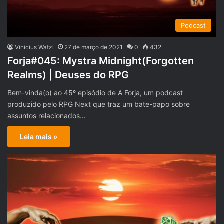
Podcast
Vinicius Watzl
27 de março de 2021
0
432
Forja#045: Mystra Midnight(Forgotten
Realms) | Deuses do RPG
Bem-vinda(o) ao 45º episódio de A Forja, um podcast
produzido pelo RPG Next que traz um bate-papo sobre
assuntos relacionados…
Leia mais »