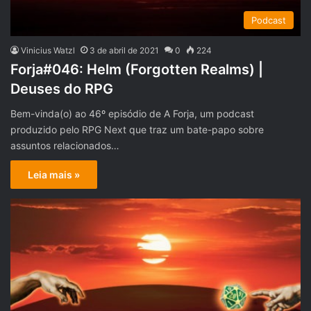
Podcast
Vinicius Watzl
3 de abril de 2021
0
224
Forja#046: Helm (Forgotten Realms) |
Deuses do RPG
Bem-vinda(o) ao 46º episódio de A Forja, um podcast
produzido pelo RPG Next que traz um bate-papo sobre
assuntos relacionados…
Leia mais »