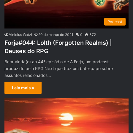
Podcast
Vinicius Watzl
20 de março de 2021
0
372
Forja#044: Lolth (Forgotten Realms) |
Deuses do RPG
Bem-vinda(o) ao 44º episódio de A Forja, um podcast
produzido pelo RPG Next que traz um bate-papo sobre
assuntos relacionados…
Leia mais »