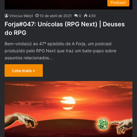
Podcast
Vinicius Watzl
10 de abril de 2021
0
439
Forja#047: Unícolas (RPG Next) | Deuses
do RPG
Bem-vinda(o) ao 47º episódio de A Forja, um podcast
produzido pelo RPG Next que traz um bate-papo sobre
assuntos relacionados…
Leia mais »