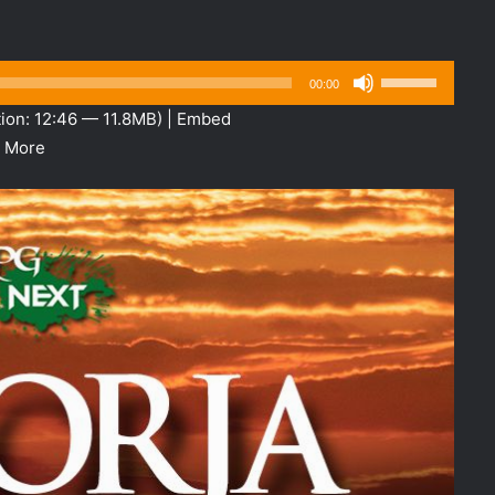
Use
00:00
as
ion: 12:46 — 11.8MB) |
Embed
setas
|
More
para
cima
ou
para
baixo
para
aumentar
ou
diminuir
o
volume.