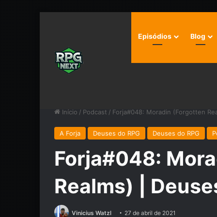
Episódios
Blog
Início
/
Podcast
/
Forja#048: Moradin (Forgotten Re
A Forja
Deuses do RPG
Deuses do RPG
P
Forja#048: Mora
Realms) | Deuse
Vinicius Watzl
27 de abril de 2021