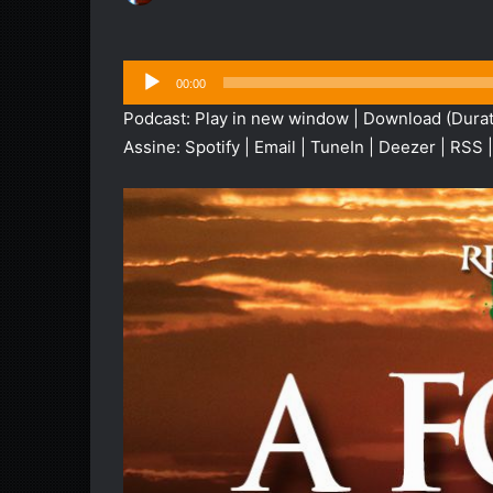
Tocador
00:00
de
Podcast:
Play in new window
|
Download
(Durat
áudio
Assine:
Spotify
|
Email
|
TuneIn
|
Deezer
|
RSS