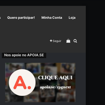
s
Quero participar!
Minha Conta
Loja
Veja seu carrinho 
Procurar por
Seguir
Nos apoie no APOIA.SE