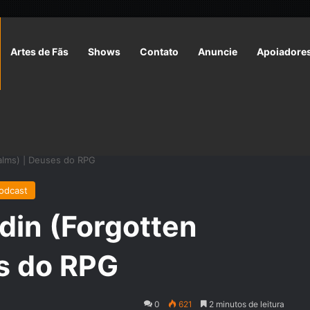
Artes de Fãs
Shows
Contato
Anuncie
Apoiadore
alms) | Deuses do RPG
odcast
din (Forgotten
s do RPG
0
621
2 minutos de leitura