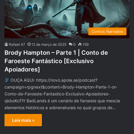
Contos Narrados
Rafael 47
12 de março de 2025
0
159
Brody Hampton – Parte 1 | Conto de
Faroeste Fantástico [Exclusivo
Apoiadores]
OUÇA AQUI: https://novo.apoia.se/podcast?
campaign=rpgnext&content=Brody-Hampton-Parte-1-or-
Conto-de-Faroeste-Fantastico-Exclusivo-Apoiadores-
qkboKcFlY BadLands é um cenário de faroeste que mescla
elementos históricos e sobrenaturais no qual grupos de…
Leia mais »