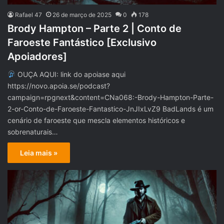
Rafael 47
26 de março de 2025
0
178
Brody Hampton – Parte 2 | Conto de
Faroeste Fantástico [Exclusivo
Apoiadores]
OUÇA AQUI: link do apoiase aqui
https://novo.apoia.se/podcast?
campaign=rpgnext&content=CNa068:-Brody-Hampton-Parte-
2-or-Conto-de-Faroeste-Fantastico-JnJIxLvZ9 BadLands é um
cenário de faroeste que mescla elementos históricos e
sobrenaturais…
Leia mais »