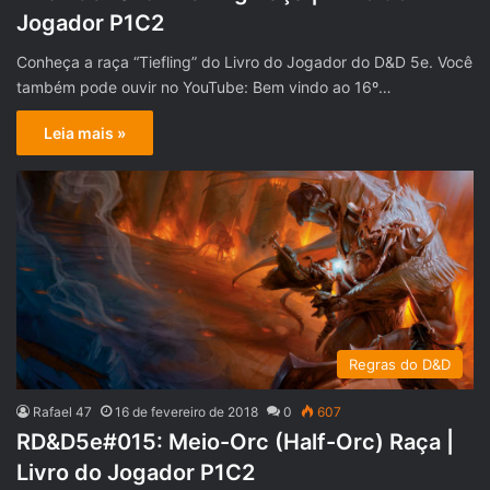
Jogador P1C2
Conheça a raça “Tiefling” do Livro do Jogador do D&D 5e. Você
também pode ouvir no YouTube: Bem vindo ao 16º…
Leia mais »
Regras do D&D
Rafael 47
16 de fevereiro de 2018
0
607
RD&D5e#015: Meio-Orc (Half-Orc) Raça |
Livro do Jogador P1C2