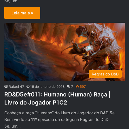
5e, um…
Leia mais »
Regras do D&D
Rafael 47
19 de janeiro de 2018
7
597
RD&D5e#011: Humano (Human) Raça |
Livro do Jogador P1C2
Conheça a raça “Humano” do Livro do Jogador do D&D 5e.
Bem vindo ao 11º episódio da categoria Regras do DnD
5e, um…