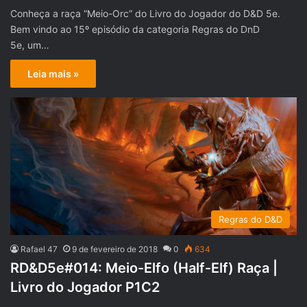
Conheça a raça “Meio-Orc” do Livro do Jogador do D&D 5e.
Bem vindo ao 15º episódio da categoria Regras do DnD
5e, um…
Leia mais »
Regras do D&D
Rafael 47
9 de fevereiro de 2018
0
634
RD&D5e#014: Meio-Elfo (Half-Elf) Raça |
Livro do Jogador P1C2