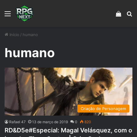
Menu
Veja s
Pr
Início
/
humano
humano
Criação de Personagem
Rafael 47
13 de março de 2019
0
820
RD&D5e#Especial: Magal Velásquez, com o