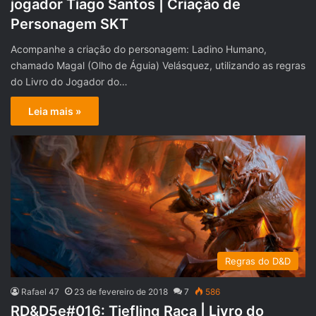
jogador Tiago Santos | Criação de
Personagem SKT
Acompanhe a criação do personagem: Ladino Humano,
chamado Magal (Olho de Águia) Velásquez, utilizando as regras
do Livro do Jogador do…
Leia mais »
Regras do D&D
Rafael 47
23 de fevereiro de 2018
7
586
RD&D5e#016: Tiefling Raça | Livro do