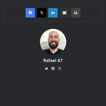
Linkedin
Compartilhar via e-mail
Imprimir
Conheça a raça “Meio-Orc” do
Livro do Jogador do D&D 5e
.
Bem vindo ao
15º episódio
da categoria
Regras do DnD
5e,
um podcast produzido pelo RPG Next que discute as
regras dos livros da 5ª edição do Dungeons and Dragons.
Rafael 47
Proposta:
Apresentar a raça “Meio-Orc” presente no
Website
Facebook
X
Capítulo 2 “Raças” da Parte 1 “Criação de Personagens” do
Livro do Jogador.
Referência Bibliográfica
:
Player’s Handbook – D&D 5e
←
clique para comprar