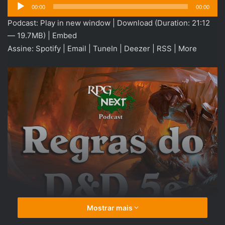
Tocador
00:00
00:00
de
Podcast:
Play in new window
|
Download
(Duration: 21:12
áudio
— 19.7MB) |
Embed
Assine:
Spotify
|
Email
|
TuneIn
|
Deezer
|
RSS
|
More
Mostrar mais