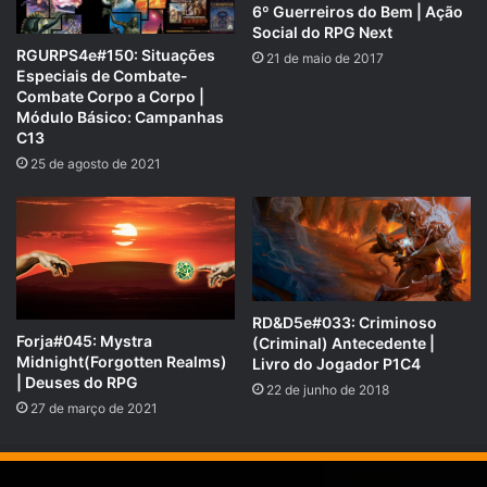
Se você gostou desse Podcast de RPG, então não se
6º Guerreiros do Bem | Ação
esqueça de compartilhar!
Social do RPG Next
RGURPS4e#150: Situações
21 de maio de 2017
Especiais de Combate-
Nosso site é
https://rpgnext.com.br
,
Combate Corpo a Corpo |
Módulo Básico: Campanhas
Nossa Campanha do
C13
PADRIM:
https://www.padrim.com.br/rpgnext
25 de agosto de 2021
Facebook
RpgNextPage
,
Grupo do Facebook
RPGNext Group
,
Twitter
@RPG_Next
,
Google Plus
,
RD&D5e#033: Criminoso
Canal do
YouTube
,
Forja#045: Mystra
(Criminal) Antecedente |
Vote no
iTunes do Tarrasque na Bota
e no
iTunes do
Midnight(Forgotten Realms)
Livro do Jogador P1C4
| Deuses do RPG
RPG Next Podcast
com
5 estrelas
para também ajudar
22 de junho de 2018
27 de março de 2021
na divulgação!