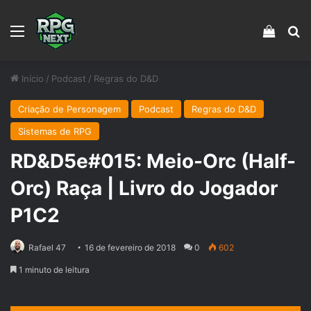
Menu
Veja s
Pr
Início
/
Podcast
/
Regras do D&D
Criação de Personagem
Podcast
Regras do D&D
Sistemas de RPG
RD&D5e#015: Meio-Orc (Half-
Orc) Raça | Livro do Jogador
P1C2
Rafael 47
16 de fevereiro de 2018
0
602
1 minuto de leitura