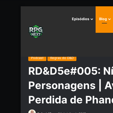
Episódios
Blog
Início
/
Podcast
/
Regras do D&D
/
RD&D5e#005: Níve
Podcast
Regras do D&D
RD&D5e#005: Ní
Personagens | A
Perdida de Phan