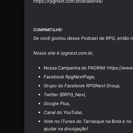
https://rpgnext.com.br/
doadores
/
COMPARTILHE!
Se você gostou desse Podcast de RPG, então n
Nosso site é
rpgnext.com.br
,
Nossa Campanha do PADRIM:
https://www
Facebook
RpgNextPage
,
Grupo do Facebook
RPGNext Group
,
Twitter
@RPG_Next
,
Google Plus
,
Canal do
YouTube
,
Vote no
iTunes do Tarrasque na Bota
e no
ajudar na divulgação!