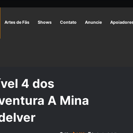
Artes de Fãs
Shows
Contato
Anuncie
Apoiadore
l 4 dos Personagens | Aventura A Mina Perdida de Phandelver
vel 4 dos
ventura A Mina
delver