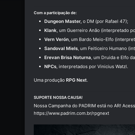
Com a participação de:
Dungeon Master,
o DM (por
Rafael 47
);
Klank
, um Guerreiro Anão (interpretado p
Vern Verón
, um Bardo Meio-Elfo (interpre
Sandoval Miels
, um Feiticeiro Humano (in
Erevan Brisa Noturna
, um Druida e Elfo d
NPCs
, interpretados por
Vinicius Watzl
.
Uma produção
RPG Next
.
SUPORTE NOSSA CAUSA!
Nossa Campanha do PADRIM está no AR! Acesse
https://www.padrim.com.br/rpgnext