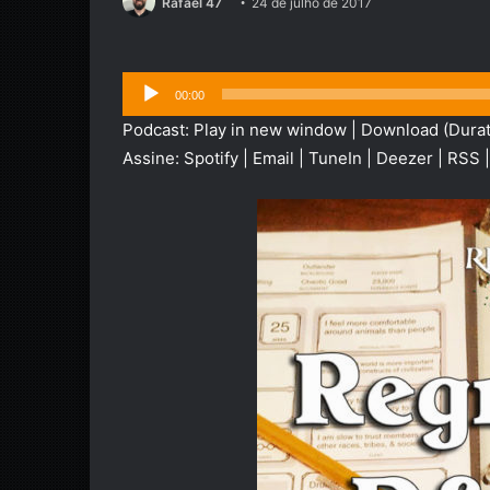
Rafael 47
24 de julho de 2017
Tocador
00:00
de
Podcast:
Play in new window
|
Download
(Durat
áudio
Assine:
Spotify
|
Email
|
TuneIn
|
Deezer
|
RSS