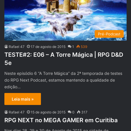
Pré-Podcast
Rafael 47
17 de agosto de 2015
1
539
TESTE#2: E06 – A Torre Mágica | RPG D&D
5e
Neste episódio 6 “A Torre Mágica” da 2ª temporada de testes
do RPG Next Podcast, estamos mantendo a qualidade de
edição…
Leia mais »
Rafael 47
15 de agosto de 2015
0
317
RPG NEXT no MEGA GAMER em Curitiba
Nos dias 28, 29 e 30 de Agosto de 2015 na cidade de