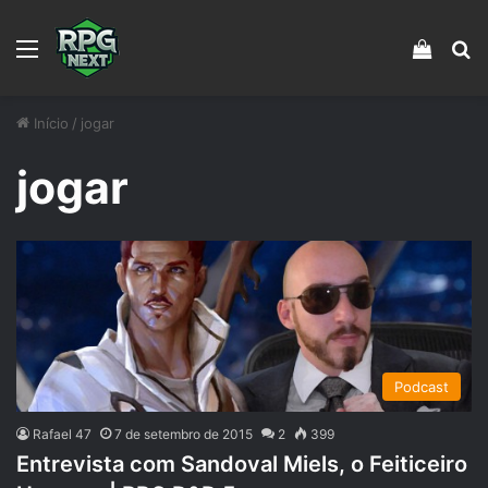
Menu
Veja s
Pr
Início
/
jogar
jogar
Podcast
Rafael 47
7 de setembro de 2015
2
399
Entrevista com Sandoval Miels, o Feiticeiro