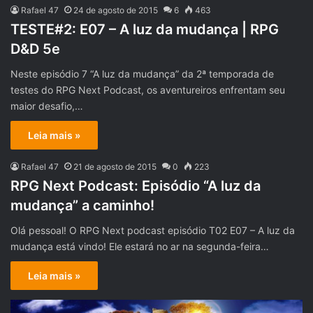
Rafael 47
24 de agosto de 2015
6
463
TESTE#2: E07 – A luz da mudança | RPG
D&D 5e
Neste episódio 7 “A luz da mudança” da 2ª temporada de
testes do RPG Next Podcast, os aventureiros enfrentam seu
maior desafio,…
Leia mais »
Rafael 47
21 de agosto de 2015
0
223
RPG Next Podcast: Episódio “A luz da
mudança” a caminho!
Olá pessoal! O RPG Next podcast episódio T02 E07 – A luz da
mudança está vindo! Ele estará no ar na segunda-feira…
Leia mais »