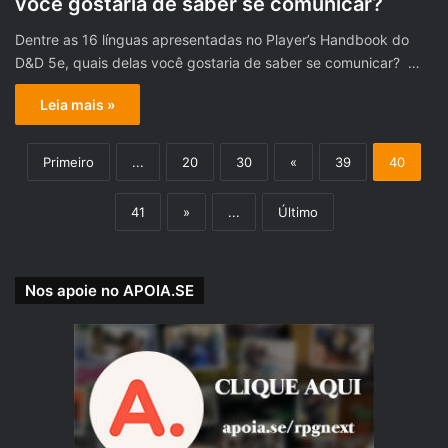
você gostaria de saber se comunicar?
Dentre as 16 línguas apresentadas no Player’s Handbook do
D&D 5e, quais delas você gostaria de saber se comunicar? …
Leia mais »
Primeiro
...
20
30
«
39
40
41
»
...
Último
Nos apoie no APOIA.SE