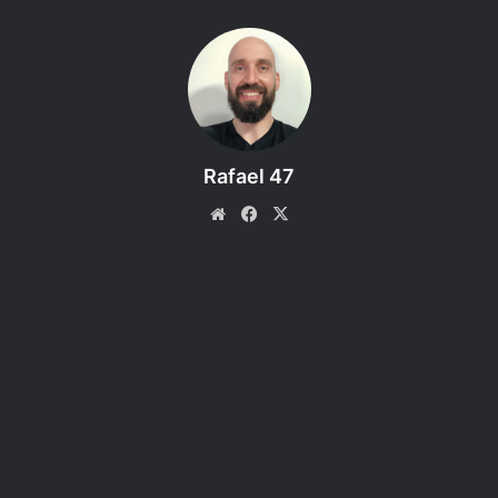
sua pequena trajetória, suas motivações, forma de trabalho
e dicas de como jogar RPG de mesa.
Rafael 47
Website
Facebook
X