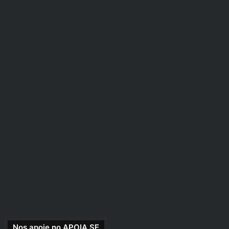
games
geek
gravação
história
hobby
interpretação
jogando
jogar
jogatina
jogo
jogos
medieval
mega
mesa
narração
narrativa
nerd
next
online
partida
personagem
personagens
play
playing
podcast
Rafael47
role
Roleplaying
rpg
sessão
tabletop
Nos apoie no APOIA.SE