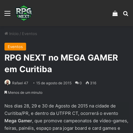
Menu
Veja s
Pr
Início
/
Eventos
Eventos
RPG NEXT no MEGA GAMER
em Curitiba
Rafael 47
15 de agosto de 2015
0
316
Menos de um minuto
Nos dias 28, 29 e 30 de Agosto de 2015 na cidade de
Curitiba/PR, e dentro da UTFPR CT, ocorrerá o evento
Mega Gamer
, que promove campeonatos de vídeo-games,
feiras, painéis, espaço para jogar board e card games e