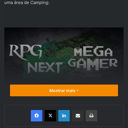
uma área de
Camping
.
Mostrar mais
Linkedin
Compartilhar via e-mail
Imprimir
No dia
29/08/15 das 16 às 17h
, o
RPG Next
estará
palestrando no Mega Gamer e contanto um pouco sobre a