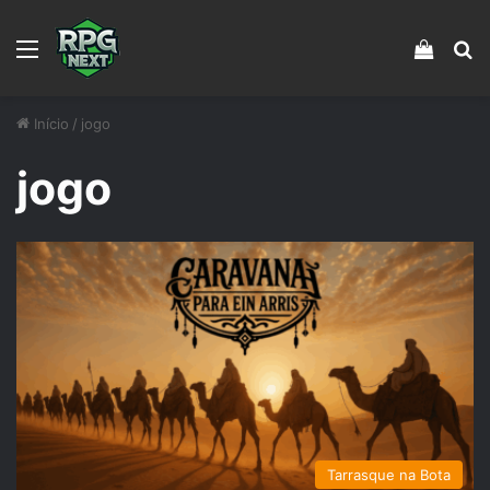
Menu
Veja s
Pr
Início
/
jogo
jogo
Tarrasque na Bota