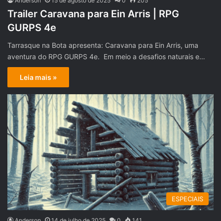
Anderson
15 de agosto de 2025
0
205
Trailer Caravana para Ein Arris | RPG
GURPS 4e
Tarrasque na Bota apresenta: Caravana para Ein Arris, uma
aventura do RPG GURPS 4e. Em meio a desafios naturais e…
Leia mais »
ESPECIAIS
Anderson
14 de julho de 2025
0
141