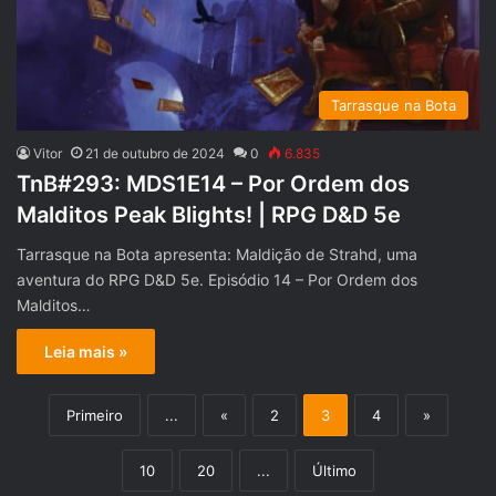
Tarrasque na Bota
Vitor
21 de outubro de 2024
0
6.835
TnB#293: MDS1E14 – Por Ordem dos
Malditos Peak Blights! | RPG D&D 5e
Tarrasque na Bota apresenta: Maldição de Strahd, uma
aventura do RPG D&D 5e. Episódio 14 – Por Ordem dos
Malditos…
Leia mais »
Primeiro
...
«
2
3
4
»
10
20
...
Último